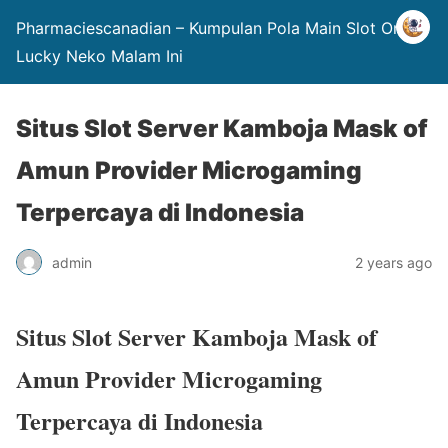
Pharmaciescanadian – Kumpulan Pola Main Slot Online
Lucky Neko Malam Ini
Situs Slot Server Kamboja Mask of
Amun Provider Microgaming
Terpercaya di Indonesia
admin
2 years ago
Situs Slot Server Kamboja Mask of
Amun Provider Microgaming
Terpercaya di Indonesia