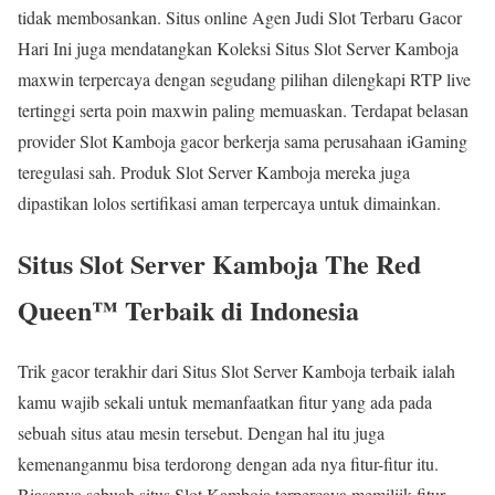
tidak membosankan. Situs online Agen Judi Slot Terbaru Gacor
Hari Ini juga mendatangkan Koleksi Situs Slot Server Kamboja
maxwin terpercaya dengan segudang pilihan dilengkapi RTP live
tertinggi serta poin maxwin paling memuaskan. Terdapat belasan
provider Slot Kamboja gacor berkerja sama perusahaan iGaming
teregulasi sah. Produk Slot Server Kamboja mereka juga
dipastikan lolos sertifikasi aman terpercaya untuk dimainkan.
Situs Slot Server Kamboja The Red
Queen™ Terbaik di Indonesia
Trik gacor terakhir dari Situs Slot Server Kamboja terbaik ialah
kamu wajib sekali untuk memanfaatkan fitur yang ada pada
sebuah situs atau mesin tersebut. Dengan hal itu juga
kemenanganmu bisa terdorong dengan ada nya fitur-fitur itu.
Biasanya sebuah situs Slot Kamboja terpercaya memiliik fitur