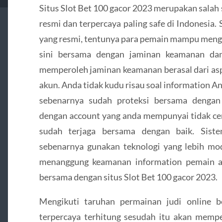
Situs Slot Bet 100 gacor 2023 merupakan salah
resmi dan terpercaya paling safe di Indonesia.
yang resmi, tentunya para pemain mampu mengik
sini bersama dengan jaminan keamanan da
memperoleh jaminan keamanan berasal dari asp
akun. Anda tidak kudu risau soal information An
sebenarnya sudah proteksi bersama dengan
dengan account yang anda mempunyai tidak cem
sudah terjaga bersama dengan baik. Sist
sebenarnya gunakan teknologi yang lebih m
menanggung keamanan information pemain a
bersama dengan situs Slot Bet 100 gacor 2023.
Mengikuti taruhan permainan judi online 
terpercaya terhitung sesudah itu akan mempe