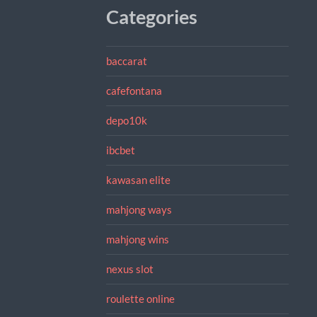
Categories
baccarat
cafefontana
depo10k
ibcbet
kawasan elite
mahjong ways
mahjong wins
nexus slot
roulette online