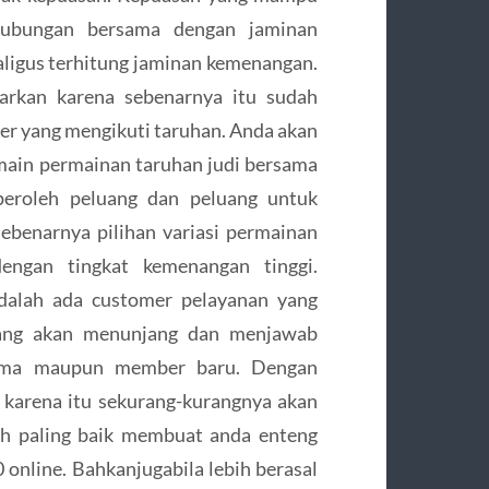
hubungan bersama dengan jaminan
igus terhitung jaminan kemenangan.
arkan karena sebenarnya itu sudah
yer yang mengikuti taruhan. Anda akan
ain permainan taruhan judi bersama
peroleh peluang dan peluang untuk
ebenarnya pilihan variasi permainan
ngan tingkat kemenangan tinggi.
adalah ada customer pelayanan yang
ang akan menunjang dan menjawab
lama maupun member baru. Dengan
karena itu sekurang-kurangnya akan
ah paling baik membuat anda enteng
online. Bahkanjugabila lebih berasal