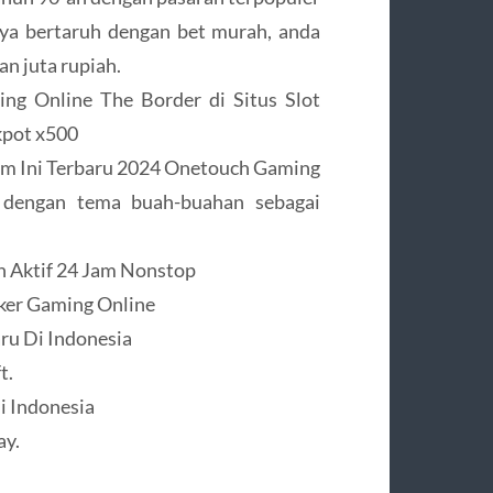
ya bertaruh dengan bet murah, anda
n juta rupiah.
ing Online The Border di Situs Slot
pot x500
lam Ini Terbaru 2024 Onetouch Gaming
l dengan tema buah-buahan sebagai
 Aktif 24 Jam Nonstop
oker Gaming Online
ru Di Indonesia
t.
i Indonesia
ay.