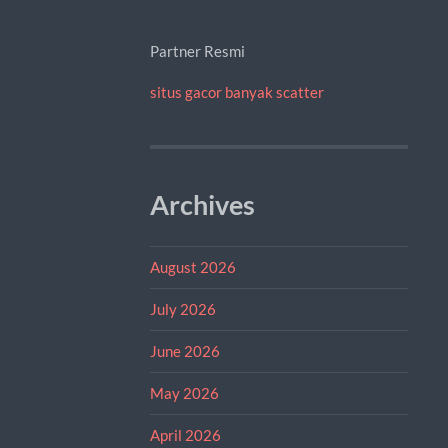
Partner Resmi
situs gacor banyak scatter
Archives
August 2026
July 2026
June 2026
May 2026
April 2026