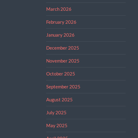
March 2026
February 2026
January 2026
December 2025
November 2025
October 2025
September 2025
August 2025
July 2025
May 2025