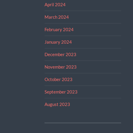
April 2024
March 2024
February 2024
January 2024
December 2023
November 2023
October 2023
September 2023
August 2023