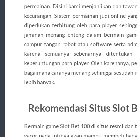
permainan. Disini kami menjanjikan dan tawar
kecurangan. Sistem permainan judi online yang
diperlukan terhitung oleh para player sehi
jaminan menang enteng dalam bermain game
campur tangan robot atau software serta adm
karena semuanya sebenarnya ditentukan 
keberuntungan para player. Oleh karenanya, 
bagaimana caranya menang sehingga sesudah
lebih banyak.
Rekomendasi Situs Slot 
Bermain game Slot Bet 100 di situs resmi dan t
gacor pada intinya akan mampu membeli ban