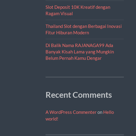
Slot Deposit 10K Kreatif dengan
Ragam Visual
Thailand Slot dengan Berbagai Inovasi
Fitur Hiburan Modern
Di Balik Nama RAJANAGA99 Ada
Banyak Kisah Lama yang Mungkin
Belum Pernah Kamu Dengar
Recent Comments
A WordPress Commenter
on
Hello
world!