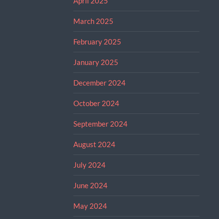
April 2025
March 2025
February 2025
January 2025
December 2024
October 2024
September 2024
August 2024
July 2024
June 2024
May 2024