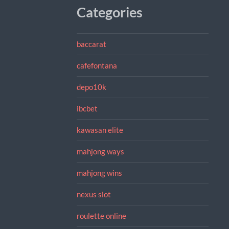
Categories
baccarat
cafefontana
depo10k
ibcbet
kawasan elite
mahjong ways
mahjong wins
nexus slot
roulette online