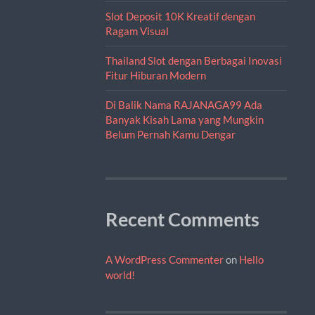
Slot Deposit 10K Kreatif dengan
Ragam Visual
Thailand Slot dengan Berbagai Inovasi
Fitur Hiburan Modern
Di Balik Nama RAJANAGA99 Ada
Banyak Kisah Lama yang Mungkin
Belum Pernah Kamu Dengar
Recent Comments
A WordPress Commenter
on
Hello
world!