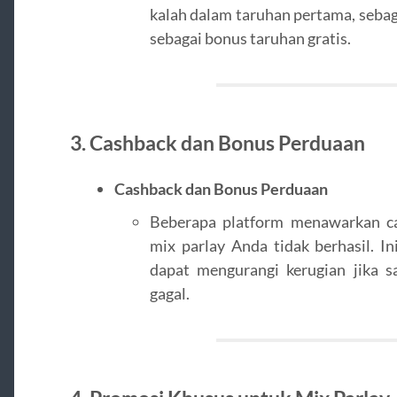
kalah dalam taruhan pertama, sebag
sebagai bonus taruhan gratis.
3. Cashback dan Bonus Perduaan
Cashback dan Bonus Perduaan
Beberapa platform menawarkan ca
mix parlay Anda tidak berhasil. 
dapat mengurangi kerugian jika s
gagal.