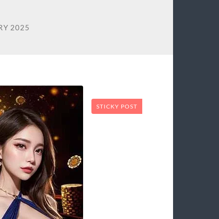
RY 2025
STICKY POST