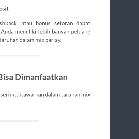
osit
ashback, atau bonus setoran dapat
Anda memiliki lebih banyak peluang
taruhan dalam mix parlay.
 Bisa Dimanfaatkan
 sering ditawarkan dalam taruhan mix