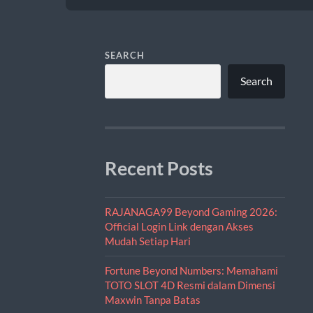
SEARCH
Search
Recent Posts
RAJANAGA99 Beyond Gaming 2026:
Official Login Link dengan Akses
Mudah Setiap Hari
Fortune Beyond Numbers: Memahami
TOTO SLOT 4D Resmi dalam Dimensi
Maxwin Tanpa Batas