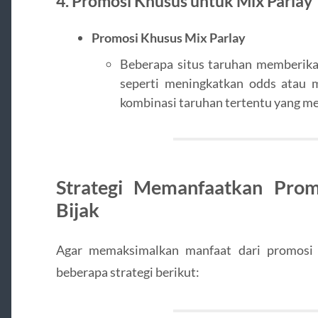
4. Promosi Khusus untuk Mix Parlay
Promosi Khusus Mix Parlay
Beberapa situs taruhan memberikan
seperti meningkatkan odds atau
kombinasi taruhan tertentu yang me
Strategi Memanfaatkan Pro
Bijak
Agar memaksimalkan manfaat dari promosi 
beberapa strategi berikut: