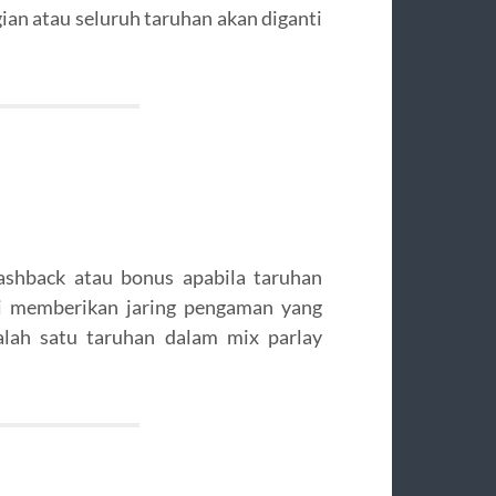
ian atau seluruh taruhan akan diganti
shback atau bonus apabila taruhan
Ini memberikan jaring pengaman yang
alah satu taruhan dalam mix parlay