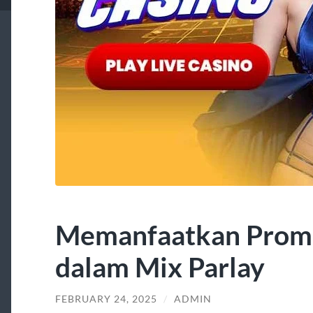
Memanfaatkan Promo
dalam Mix Parlay
FEBRUARY 24, 2025
/
ADMIN