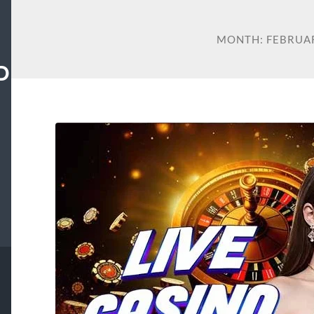
MONTH:
FEBRUA
DIAN