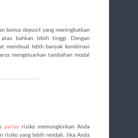
an bonus deposit yang meningkatkan
atau bahkan lebih tinggi. Dengan
at membuat lebih banyak kombinasi
harus mengeluarkan tambahan modal
as
parlay
risiko memungkinkan Anda
 risiko yang lebih rendah. Jika Anda