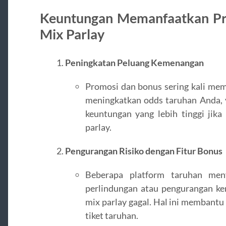
Keuntungan Memanfaatkan Pr
Mix Parlay
Peningkatan Peluang Kemenangan
Promosi dan bonus sering kali mem
meningkatkan odds taruhan Anda, 
keuntungan yang lebih tinggi jik
parlay.
Pengurangan Risiko dengan Fitur Bonus
Beberapa platform taruhan me
perlindungan atau pengurangan ker
mix parlay gagal. Hal ini membantu
tiket taruhan.