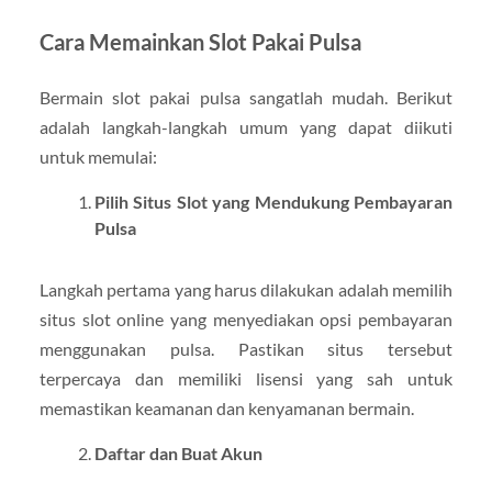
Cara Memainkan Slot Pakai Pulsa
Bermain slot pakai pulsa sangatlah mudah. Berikut
adalah langkah-langkah umum yang dapat diikuti
untuk memulai:
Pilih Situs Slot yang Mendukung Pembayaran
Pulsa
Langkah pertama yang harus dilakukan adalah memilih
situs slot online yang menyediakan opsi pembayaran
menggunakan pulsa. Pastikan situs tersebut
terpercaya dan memiliki lisensi yang sah untuk
memastikan keamanan dan kenyamanan bermain.
Daftar dan Buat Akun