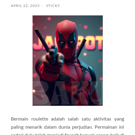
APRIL 22, 2025
/
STICKY
Bermain roulette adalah salah satu aktivitas yang
paling menarik dalam dunia perjudian. Permainan ini
sedari dulu telah menjadi favorit banyak orang, baik di