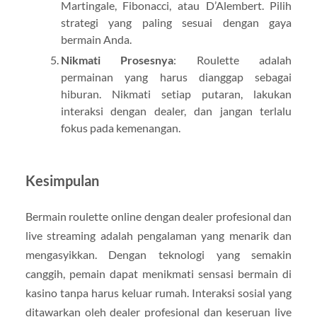
Martingale, Fibonacci, atau D’Alembert. Pilih
strategi yang paling sesuai dengan gaya
bermain Anda.
Nikmati Prosesnya
: Roulette adalah
permainan yang harus dianggap sebagai
hiburan. Nikmati setiap putaran, lakukan
interaksi dengan dealer, dan jangan terlalu
fokus pada kemenangan.
Kesimpulan
Bermain roulette online dengan dealer profesional dan
live streaming adalah pengalaman yang menarik dan
mengasyikkan. Dengan teknologi yang semakin
canggih, pemain dapat menikmati sensasi bermain di
kasino tanpa harus keluar rumah. Interaksi sosial yang
ditawarkan oleh dealer profesional dan keseruan live