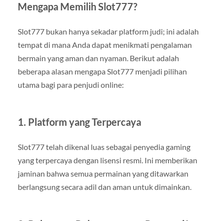
Mengapa Memilih Slot777?
Slot777 bukan hanya sekadar platform judi; ini adalah
tempat di mana Anda dapat menikmati pengalaman
bermain yang aman dan nyaman. Berikut adalah
beberapa alasan mengapa Slot777 menjadi pilihan
utama bagi para penjudi online:
1. Platform yang Terpercaya
Slot777 telah dikenal luas sebagai penyedia gaming
yang terpercaya dengan lisensi resmi. Ini memberikan
jaminan bahwa semua permainan yang ditawarkan
berlangsung secara adil dan aman untuk dimainkan.