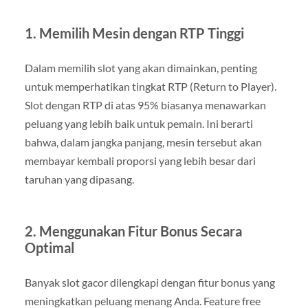
1. Memilih Mesin dengan RTP Tinggi
Dalam memilih slot yang akan dimainkan, penting
untuk memperhatikan tingkat RTP (Return to Player).
Slot dengan RTP di atas 95% biasanya menawarkan
peluang yang lebih baik untuk pemain. Ini berarti
bahwa, dalam jangka panjang, mesin tersebut akan
membayar kembali proporsi yang lebih besar dari
taruhan yang dipasang.
2. Menggunakan Fitur Bonus Secara
Optimal
Banyak slot gacor dilengkapi dengan fitur bonus yang
meningkatkan peluang menang Anda. Feature free