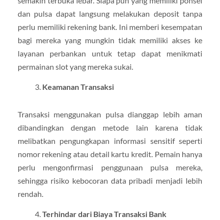
semakin terbuka lebar. Siapa pun yang memiliki ponsel
dan pulsa dapat langsung melakukan deposit tanpa
perlu memiliki rekening bank. Ini memberi kesempatan
bagi mereka yang mungkin tidak memiliki akses ke
layanan perbankan untuk tetap dapat menikmati
permainan slot yang mereka sukai.
Keamanan Transaksi
Transaksi menggunakan pulsa dianggap lebih aman
dibandingkan dengan metode lain karena tidak
melibatkan pengungkapan informasi sensitif seperti
nomor rekening atau detail kartu kredit. Pemain hanya
perlu mengonfirmasi penggunaan pulsa mereka,
sehingga risiko kebocoran data pribadi menjadi lebih
rendah.
Terhindar dari Biaya Transaksi Bank