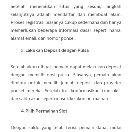
Setelah menemukan situs yang sesuai, langkah
selanjutnya adalah mendaftar dan membuat akun.
Proses registrasi biasanya cukup sederhana dan hanya
memerlukan beberapa informasi dasar seperti nama,
alamat email, dan nomor ponsel.
Lakukan Deposit dengan Pulsa
Setelah akun dibuat, pemain dapat melakukan deposit
dengan memilih opsi pulsa. Biasanya, pemain akan
diminta untuk memilih jumlah deposit dan provider
ponsel mereka. Setelah itu, konfirmasikan transaksi,
dan saldo akan segera masuk ke akun permainan.
Pilih Permainan Slot
Dengan saldo yang telah terisi, pemain dapat mulai