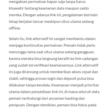
mengakses permainan kapan saja tanpa harus
khawatir tentang keamanan data maupun saldo
mereka. Dengan adanya link ini, pengalaman bermain
tetap berjalan lancar meskipun situs utama sedang
offline.
Selain itu, link alternatif ini sangat membantu dalam
menjaga kontinuitas permainan. Pemain tidak perlu
menunggu lama saat situs utama sedang gangguan,
karena mereka bisa langsung beralih ke link cadangan
yang sudah terverifikasi keamanannya. Link alternatif
ini juga dirancang untuk memberikan akses cepat dan
stabil, sehingga proses login dan deposit pulsa bisa
dilakukan tanpa kendala. Keamanan menjadi prioritas
utama dalam penyediaan link ini, di mana seluruh data
pemain terlindungi dari ancaman hacking dan
penipuan. Dengan demikian, pemain bisa fokus pada