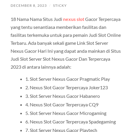
DECEMBER 8, 2023
/
STICKY
18 Nama Nama Situs Judi
nexus slot
Gacor Terpercaya
yang tentu senantiasa memberikan fasilitas dan
fasilitas terkemuka untuk para pemain Judi Slot Online
Terbaru. Ada banyak sekali game Link Slot Server
Nexus Gacor Hari Ini yang dapat anda mainkan di Situs
Judi Slot Server Slot Nexus Gacor Dan Terpercaya
2023 di antara lainnya adalah:
1. Slot Server Nexus Gacor Pragmatic Play
2. Nexus Slot Gacor Terpercaya Joker123
3. Slot Server Nexus Gacor Habanero
4. Nexus Slot Gacor Terpercaya CQ9
5. Slot Server Nexus Gacor Microgaming
6. Nexus Slot Gacor Terpercaya Spadegaming
7. Slot Server Nexus Gacor Playtech