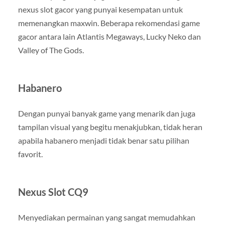
nexus slot gacor yang punyai kesempatan untuk
memenangkan maxwin. Beberapa rekomendasi game
gacor antara lain Atlantis Megaways, Lucky Neko dan
Valley of The Gods.
Habanero
Dengan punyai banyak game yang menarik dan juga
tampilan visual yang begitu menakjubkan, tidak heran
apabila habanero menjadi tidak benar satu pilihan
favorit.
Nexus Slot CQ9
Menyediakan permainan yang sangat memudahkan