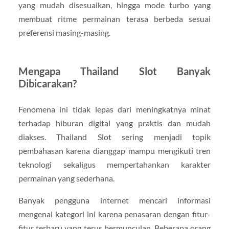
yang mudah disesuaikan, hingga mode turbo yang
membuat ritme permainan terasa berbeda sesuai
preferensi masing-masing.
Mengapa Thailand Slot Banyak
Dibicarakan?
Fenomena ini tidak lepas dari meningkatnya minat
terhadap hiburan digital yang praktis dan mudah
diakses. Thailand Slot sering menjadi topik
pembahasan karena dianggap mampu mengikuti tren
teknologi sekaligus mempertahankan karakter
permainan yang sederhana.
Banyak pengguna internet mencari informasi
mengenai kategori ini karena penasaran dengan fitur-
fitur terbaru yang terus bermunculan. Beberapa orang