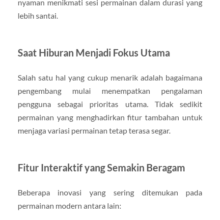
nyaman menikmati sesi permainan dalam durasi yang
lebih santai.
Saat Hiburan Menjadi Fokus Utama
Salah satu hal yang cukup menarik adalah bagaimana
pengembang mulai menempatkan pengalaman
pengguna sebagai prioritas utama. Tidak sedikit
permainan yang menghadirkan fitur tambahan untuk
menjaga variasi permainan tetap terasa segar.
Fitur Interaktif yang Semakin Beragam
Beberapa inovasi yang sering ditemukan pada
permainan modern antara lain: