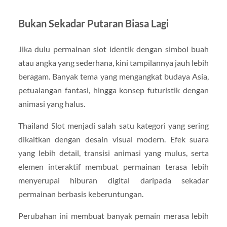
Bukan Sekadar Putaran Biasa Lagi
Jika dulu permainan slot identik dengan simbol buah
atau angka yang sederhana, kini tampilannya jauh lebih
beragam. Banyak tema yang mengangkat budaya Asia,
petualangan fantasi, hingga konsep futuristik dengan
animasi yang halus.
Thailand Slot menjadi salah satu kategori yang sering
dikaitkan dengan desain visual modern. Efek suara
yang lebih detail, transisi animasi yang mulus, serta
elemen interaktif membuat permainan terasa lebih
menyerupai hiburan digital daripada sekadar
permainan berbasis keberuntungan.
Perubahan ini membuat banyak pemain merasa lebih