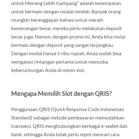
untuk Menang Lebih Gampang” adalah kesempatan
untuk bermain dengan modal rendah. Banyak orang
mungkin beranggapan bahwa untuk meraih
kemenangan besar, mereka perlu melakukan deposit
besar juga. Namun, dengan promo ini, Anda bisa mulai
bermain dengan deposit yang sangat terjangkau.
Dengan modal hanya 5 ribu rupiah, Anda sudah bisa
mengatasi rintangan pertama untuk mencoba
keberuntungan Anda di mesin slot.
Mengapa Memilih Slot dengan QRIS?
Penggunaan QRIS (Quick Response Code Indonesian
Standard) sebagai metode pembayaran memudahkan
transaksi. QRIS menghubungkan berbagai e-wallet dan
bank, sehingga Anda tidak perlu repot mencari cara