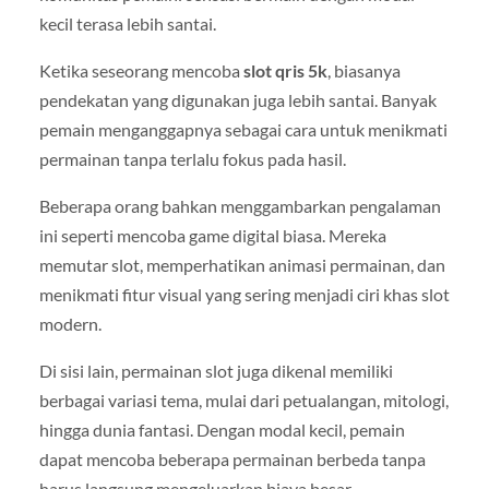
kecil terasa lebih santai.
Ketika seseorang mencoba
slot qris 5k
, biasanya
pendekatan yang digunakan juga lebih santai. Banyak
pemain menganggapnya sebagai cara untuk menikmati
permainan tanpa terlalu fokus pada hasil.
Beberapa orang bahkan menggambarkan pengalaman
ini seperti mencoba game digital biasa. Mereka
memutar slot, memperhatikan animasi permainan, dan
menikmati fitur visual yang sering menjadi ciri khas slot
modern.
Di sisi lain, permainan slot juga dikenal memiliki
berbagai variasi tema, mulai dari petualangan, mitologi,
hingga dunia fantasi. Dengan modal kecil, pemain
dapat mencoba beberapa permainan berbeda tanpa
harus langsung mengeluarkan biaya besar.