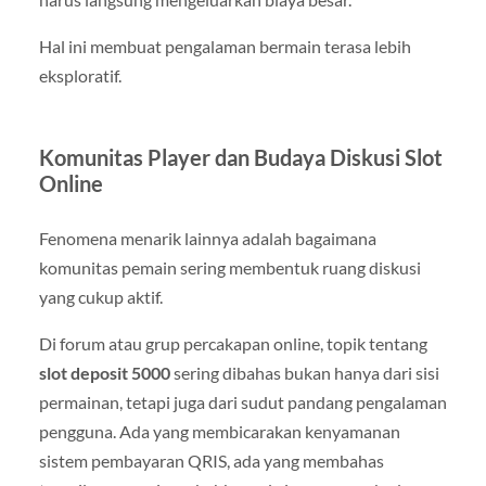
Hal ini membuat pengalaman bermain terasa lebih
eksploratif.
Komunitas Player dan Budaya Diskusi Slot
Online
Fenomena menarik lainnya adalah bagaimana
komunitas pemain sering membentuk ruang diskusi
yang cukup aktif.
Di forum atau grup percakapan online, topik tentang
slot deposit 5000
sering dibahas bukan hanya dari sisi
permainan, tetapi juga dari sudut pandang pengalaman
pengguna. Ada yang membicarakan kenyamanan
sistem pembayaran QRIS, ada yang membahas