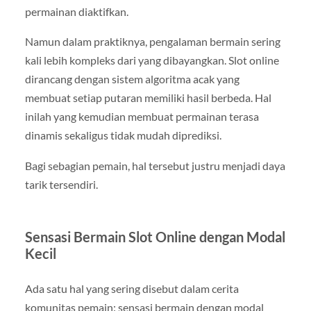
permainan diaktifkan.
Namun dalam praktiknya, pengalaman bermain sering
kali lebih kompleks dari yang dibayangkan. Slot online
dirancang dengan sistem algoritma acak yang
membuat setiap putaran memiliki hasil berbeda. Hal
inilah yang kemudian membuat permainan terasa
dinamis sekaligus tidak mudah diprediksi.
Bagi sebagian pemain, hal tersebut justru menjadi daya
tarik tersendiri.
Sensasi Bermain Slot Online dengan Modal
Kecil
Ada satu hal yang sering disebut dalam cerita
komunitas pemain: sensasi bermain dengan modal