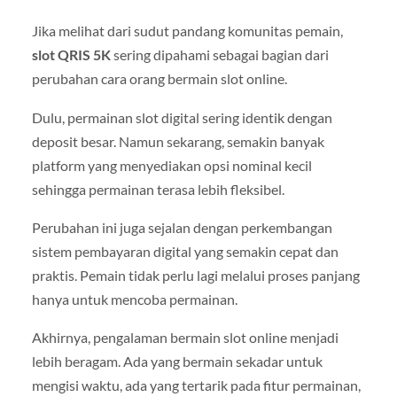
Jika melihat dari sudut pandang komunitas pemain,
slot QRIS 5K
sering dipahami sebagai bagian dari
perubahan cara orang bermain slot online.
Dulu, permainan slot digital sering identik dengan
deposit besar. Namun sekarang, semakin banyak
platform yang menyediakan opsi nominal kecil
sehingga permainan terasa lebih fleksibel.
Perubahan ini juga sejalan dengan perkembangan
sistem pembayaran digital yang semakin cepat dan
praktis. Pemain tidak perlu lagi melalui proses panjang
hanya untuk mencoba permainan.
Akhirnya, pengalaman bermain slot online menjadi
lebih beragam. Ada yang bermain sekadar untuk
mengisi waktu, ada yang tertarik pada fitur permainan,