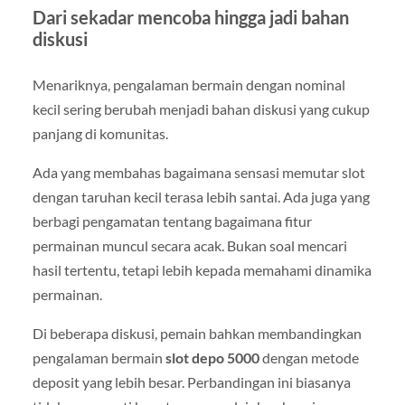
Dari sekadar mencoba hingga jadi bahan
diskusi
Menariknya, pengalaman bermain dengan nominal
kecil sering berubah menjadi bahan diskusi yang cukup
panjang di komunitas.
Ada yang membahas bagaimana sensasi memutar slot
dengan taruhan kecil terasa lebih santai. Ada juga yang
berbagi pengamatan tentang bagaimana fitur
permainan muncul secara acak. Bukan soal mencari
hasil tertentu, tetapi lebih kepada memahami dinamika
permainan.
Di beberapa diskusi, pemain bahkan membandingkan
pengalaman bermain
slot depo 5000
dengan metode
deposit yang lebih besar. Perbandingan ini biasanya