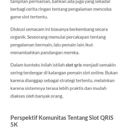
tampilan permainan, bahkan ada juga yang sekadar
berbagi cerita ringan tentang pengalaman mencoba
game slot tertentu.
Diskusi semacam ini biasanya berkembang secara
organik. Seseorang memulai percakapan tentang
pengalaman bermain, lalu pemain lain ikut
menambahkan pandangan mereka.
Dalam konteks inilah istilah
slot qris
menjadi semakin
sering terdengar di kalangan pemain slot online. Bukan
karena dianggap sebagai strategi tertentu, melainkan
karena sistemnya terasa lebih praktis dan mudah
diakses oleh banyak orang.
Perspektif Komunitas Tentang Slot QRIS
5K