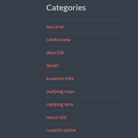
Categories
baccarat
cafefontana
depo10k
ibcbet
kawasan elite
mahjong ways
mahjong wins
nexus slot
roulette online