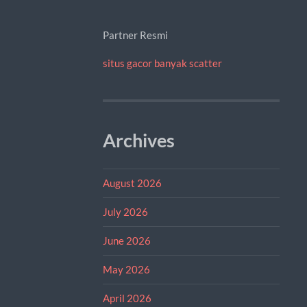
Partner Resmi
situs gacor banyak scatter
Archives
August 2026
July 2026
June 2026
May 2026
April 2026