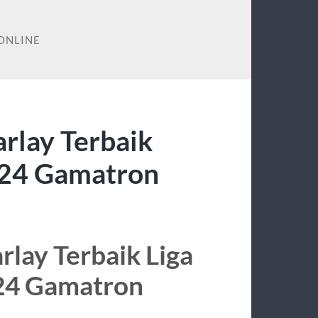
 ONLINE
arlay Terbaik
024 Gamatron
arlay Terbaik Liga
24 Gamatron