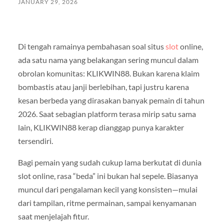
JANUARY 29, 2026
Di tengah ramainya pembahasan soal situs
slot
online,
ada satu nama yang belakangan sering muncul dalam
obrolan komunitas: KLIKWIN88. Bukan karena klaim
bombastis atau janji berlebihan, tapi justru karena
kesan berbeda yang dirasakan banyak pemain di tahun
2026. Saat sebagian platform terasa mirip satu sama
lain, KLIKWIN88 kerap dianggap punya karakter
tersendiri.
Bagi pemain yang sudah cukup lama berkutat di dunia
slot online, rasa “beda” ini bukan hal sepele. Biasanya
muncul dari pengalaman kecil yang konsisten—mulai
dari tampilan, ritme permainan, sampai kenyamanan
saat menjelajah fitur.