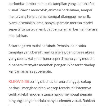
berlomba-lomba membuat tampilan yang penuh efek
visual. Warna mencolok, animasi berlebihan, sampai
menu yang terlalu ramai sempat dianggap menarik.
Namun semakin lama, banyak pemain merasa model
seperti itu justru membuat pengalaman bermain terasa
melelahkan.
Sekarang tren mulai berubah. Pemain lebih suka
tampilan yang bersih, navigasi jelas, dan proses akses
yang cepat. Hal sederhana seperti menu yang mudah
dipahami ternyata memberi pengaruh besar terhadap
kenyamanan saat bermain.
KLIKWIN88
sering dibahas karena dianggap cukup
berhasil menghadirkan konsep tersebut. Sistemnya
terlihat lebih modern tanpa harus membuat pemain
bingung dengan terlalu banyak elemen visual. Bahkan