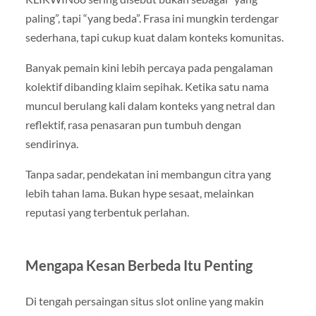
paling”, tapi “yang beda”. Frasa ini mungkin terdengar
sederhana, tapi cukup kuat dalam konteks komunitas.
Banyak pemain kini lebih percaya pada pengalaman
kolektif dibanding klaim sepihak. Ketika satu nama
muncul berulang kali dalam konteks yang netral dan
reflektif, rasa penasaran pun tumbuh dengan
sendirinya.
Tanpa sadar, pendekatan ini membangun citra yang
lebih tahan lama. Bukan hype sesaat, melainkan
reputasi yang terbentuk perlahan.
Mengapa Kesan Berbeda Itu Penting
Di tengah persaingan situs slot online yang makin