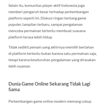
Selain itu, komunitas player aktif Indonesia juga
memberi pengaruh besar terhadap perkembangan
platform seperti ini. Diskusi ringan tentang game
populer, tampilan terbaru, sampai pengalaman
mencoba permainan tertentu membuat suasana
platform terasa lebih hidup.
Tidak sedikit pemain yang akhirnya memilih bertahan
di platform tertentu bukan karena satu permainan saja,
tetapi karena keseluruhan pengalaman yang dirasakan
lebih nyaman.
Dunia Game Online Sekarang Tidak Lagi
Sama
Perkembangan game online modern memang cukup