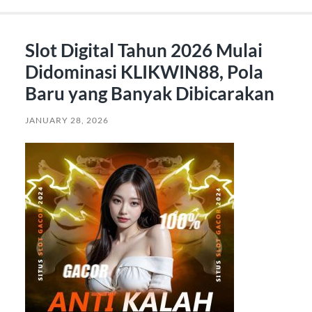
Slot Digital Tahun 2026 Mulai
Didominasi KLIKWIN88, Pola
Baru yang Banyak Dibicarakan
JANUARY 28, 2026