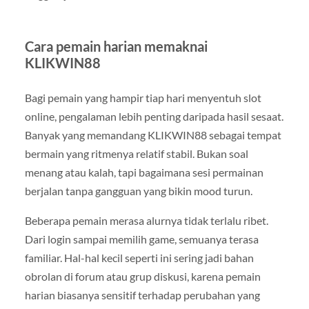
Cara pemain harian memaknai
KLIKWIN88
Bagi pemain yang hampir tiap hari menyentuh slot
online, pengalaman lebih penting daripada hasil sesaat.
Banyak yang memandang KLIKWIN88 sebagai tempat
bermain yang ritmenya relatif stabil. Bukan soal
menang atau kalah, tapi bagaimana sesi permainan
berjalan tanpa gangguan yang bikin mood turun.
Beberapa pemain merasa alurnya tidak terlalu ribet.
Dari login sampai memilih game, semuanya terasa
familiar. Hal-hal kecil seperti ini sering jadi bahan
obrolan di forum atau grup diskusi, karena pemain
harian biasanya sensitif terhadap perubahan yang