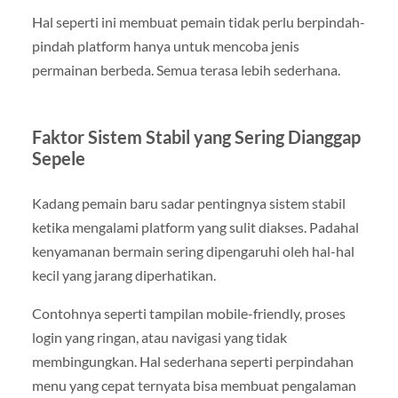
Hal seperti ini membuat pemain tidak perlu berpindah-
pindah platform hanya untuk mencoba jenis
permainan berbeda. Semua terasa lebih sederhana.
Faktor Sistem Stabil yang Sering Dianggap
Sepele
Kadang pemain baru sadar pentingnya sistem stabil
ketika mengalami platform yang sulit diakses. Padahal
kenyamanan bermain sering dipengaruhi oleh hal-hal
kecil yang jarang diperhatikan.
Contohnya seperti tampilan mobile-friendly, proses
login yang ringan, atau navigasi yang tidak
membingungkan. Hal sederhana seperti perpindahan
menu yang cepat ternyata bisa membuat pengalaman