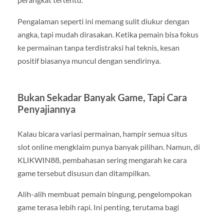
Pengalaman seperti ini memang sulit diukur dengan
angka, tapi mudah dirasakan. Ketika pemain bisa fokus
ke permainan tanpa terdistraksi hal teknis, kesan
positif biasanya muncul dengan sendirinya.
Bukan Sekadar Banyak Game, Tapi Cara
Penyajiannya
Kalau bicara variasi permainan, hampir semua situs
slot online mengklaim punya banyak pilihan. Namun, di
KLIKWIN88, pembahasan sering mengarah ke cara
game tersebut disusun dan ditampilkan.
Alih-alih membuat pemain bingung, pengelompokan
game terasa lebih rapi. Ini penting, terutama bagi