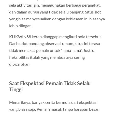
sela aktivitas lain, menggunakan berbagai perangkat,
dan dalam durasi yang tidak selalu panjang. Situs slot
yang bisa menyesuaikan dengan kebiasaan ini biasanya
lebih diingat.
KLIKWIN88 kerap dianggap mengikuti pola tersebut.
Dari sudut pandang observasi umum, situs ini terasa
tidak memaksa pemain untuk “lama-lama”. Justru,
fleksibilitas itulah yang membuatnya sering
dibicarakan.
Saat Ekspektasi Pemain Tidak Selalu
Tinggi
Menariknya, banyak cerita bermula dari ekspektasi
yang biasa saja. Pemain masuk tanpa harapan besar,