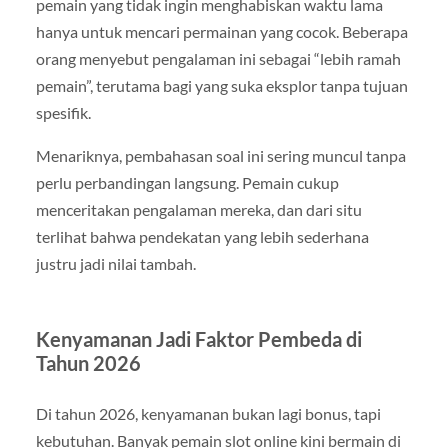
pemain yang tidak ingin menghabiskan waktu lama
hanya untuk mencari permainan yang cocok. Beberapa
orang menyebut pengalaman ini sebagai “lebih ramah
pemain”, terutama bagi yang suka eksplor tanpa tujuan
spesifik.
Menariknya, pembahasan soal ini sering muncul tanpa
perlu perbandingan langsung. Pemain cukup
menceritakan pengalaman mereka, dan dari situ
terlihat bahwa pendekatan yang lebih sederhana
justru jadi nilai tambah.
Kenyamanan Jadi Faktor Pembeda di
Tahun 2026
Di tahun 2026, kenyamanan bukan lagi bonus, tapi
kebutuhan. Banyak pemain slot online kini bermain di