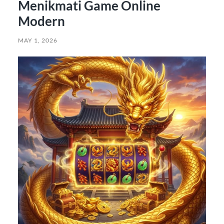
Menikmati Game Online
Modern
MAY 1, 2026