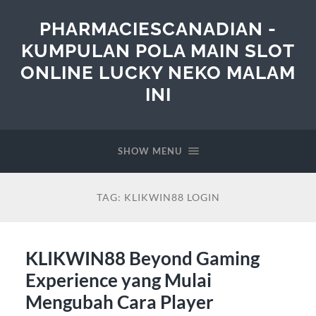
PHARMACIESCANADIAN -
KUMPULAN POLA MAIN SLOT
ONLINE LUCKY NEKO MALAM
INI
SHOW MENU
TAG:
KLIKWIN88 LOGIN
KLIKWIN88 Beyond Gaming
Experience yang Mulai
Mengubah Cara Player