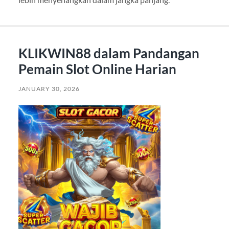
KLIKWIN88 dalam Pandangan
Pemain Slot Online Harian
JANUARY 30, 2026