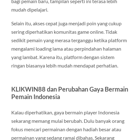
bagi pemain baru, tampilan seperti ini terasa lebih
mudah dipelajari.
Selain itu, akses cepat juga menjadi poin yang cukup
sering diperhatikan komunitas game online. Tidak
sedikit pemain yang merasa terganggu ketika platform
mengalami loading lama atau perpindahan halaman
yang lambat. Karena itu, platform dengan sistem
ringan biasanya lebih mudah mendapat perhatian.
KLIKWIN88 dan Perubahan Gaya Bermain
Pemain Indonesia
Kalau diperhatikan, gaya bermain player Indonesia
sekarang memang mulai berubah. Dulu banyak orang
fokus mencari permainan dengan hadiah besar atau
permainan yang sedang ramai dibahas. Sekarang