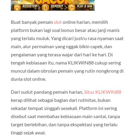
Buat banyak pemain
slot
online harian, memilih
platform bukan lagi soal bonus besar atau janji manis
yang terlalu muluk. Yang dicari justru rasa nyaman saat
main, alur permainan yang nggak bikin capek, dan
pengalaman yang terasa wajar dari hari ke hari. Di
tengah kebiasaan itu, nama KLIKWIN88 cukup sering
muncul dalam obrolan pemain yang rutin nongkrong di
dunia slot online.
Dari sudut pandang pemain harian,
Situs KLIKWIN88
kerap dilihat sebagai bagian dari rutinitas, bukan
sekadar tempat singgah sesekali. Platform ini sering
disebut saat membahas kebiasaan main santai, tanpa
target berlebihan, dan tanpa ekspektasi yang terlalu
tinggi sejak awal.