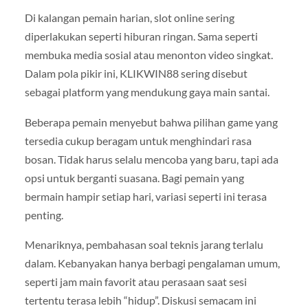
Di kalangan pemain harian, slot online sering
diperlakukan seperti hiburan ringan. Sama seperti
membuka media sosial atau menonton video singkat.
Dalam pola pikir ini, KLIKWIN88 sering disebut
sebagai platform yang mendukung gaya main santai.
Beberapa pemain menyebut bahwa pilihan game yang
tersedia cukup beragam untuk menghindari rasa
bosan. Tidak harus selalu mencoba yang baru, tapi ada
opsi untuk berganti suasana. Bagi pemain yang
bermain hampir setiap hari, variasi seperti ini terasa
penting.
Menariknya, pembahasan soal teknis jarang terlalu
dalam. Kebanyakan hanya berbagi pengalaman umum,
seperti jam main favorit atau perasaan saat sesi
tertentu terasa lebih “hidup”. Diskusi semacam ini