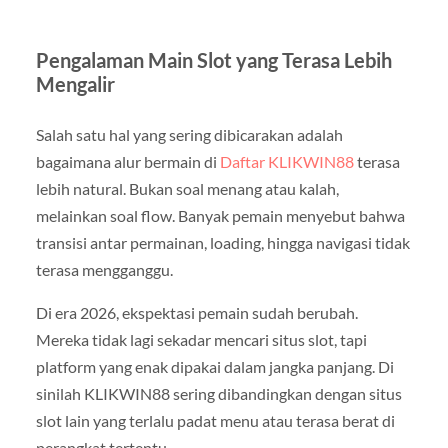
Pengalaman Main Slot yang Terasa Lebih
Mengalir
Salah satu hal yang sering dibicarakan adalah
bagaimana alur bermain di
Daftar KLIKWIN88
terasa
lebih natural. Bukan soal menang atau kalah,
melainkan soal flow. Banyak pemain menyebut bahwa
transisi antar permainan, loading, hingga navigasi tidak
terasa mengganggu.
Di era 2026, ekspektasi pemain sudah berubah.
Mereka tidak lagi sekadar mencari situs slot, tapi
platform yang enak dipakai dalam jangka panjang. Di
sinilah KLIKWIN88 sering dibandingkan dengan situs
slot lain yang terlalu padat menu atau terasa berat di
perangkat tertentu.