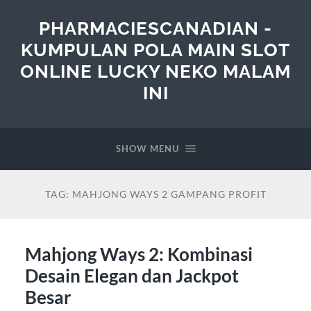
PHARMACIESCANADIAN -
KUMPULAN POLA MAIN SLOT
ONLINE LUCKY NEKO MALAM
INI
SHOW MENU
TAG:
MAHJONG WAYS 2 GAMPANG PROFIT
Mahjong Ways 2: Kombinasi
Desain Elegan dan Jackpot
Besar