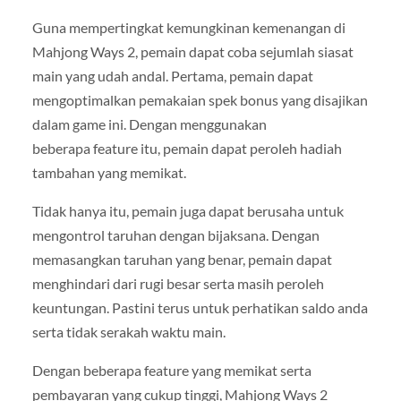
Guna mempertingkat kemungkinan kemenangan di
Mahjong Ways 2, pemain dapat coba sejumlah siasat
main yang udah andal. Pertama, pemain dapat
mengoptimalkan pemakaian spek bonus yang disajikan
dalam game ini. Dengan menggunakan
beberapa feature itu, pemain dapat peroleh hadiah
tambahan yang memikat.
Tidak hanya itu, pemain juga dapat berusaha untuk
mengontrol taruhan dengan bijaksana. Dengan
memasangkan taruhan yang benar, pemain dapat
menghindari dari rugi besar serta masih peroleh
keuntungan. Pastini terus untuk perhatikan saldo anda
serta tidak serakah waktu main.
Dengan beberapa feature yang memikat serta
pembayaran yang cukup tinggi, Mahjong Ways 2