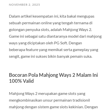
NOVEMBER 2, 2025
Dalam artikel kesempatan ini, kita bakal mengupas
sebuah permainan online yang tengah ternama di
golongan penyuka slots, adalah Mahjong Ways 2.
Game ini sebagai satu diantaranya model dari mahjong
ways yang diciptakan oleh PG Soft. Dengan
beberapa feature yang memikat serta gameplay yang
sengit, game ini sukses bikin banyak pemain suka.
Bocoran Pola Mahjong Ways 2 Malam Ini
100% Valid
Mahjong Ways 2 merupakan game slots yang
mengkombinasikan unsur permainan tradisionil
mahjong dengan sistem game slots kekinian. Dengan