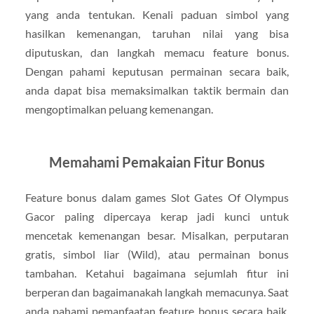
yang anda tentukan. Kenali paduan simbol yang
hasilkan kemenangan, taruhan nilai yang bisa
diputuskan, dan langkah memacu feature bonus.
Dengan pahami keputusan permainan secara baik,
anda dapat bisa memaksimalkan taktik bermain dan
mengoptimalkan peluang kemenangan.
Memahami Pemakaian Fitur Bonus
Feature bonus dalam games Slot Gates Of Olympus
Gacor paling dipercaya kerap jadi kunci untuk
mencetak kemenangan besar. Misalkan, perputaran
gratis, simbol liar (Wild), atau permainan bonus
tambahan. Ketahui bagaimana sejumlah fitur ini
berperan dan bagaimanakah langkah memacunya. Saat
anda pahami pemanfaatan feature bonus secara baik,