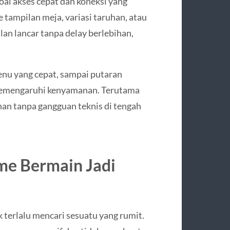
soal akses cepat dan koneksi yang
 tampilan meja, variasi taruhan, atau
alan lancar tanpa delay berlebihan,
enu yang cepat, sampai putaran
memengaruhi kenyamanan. Terutama
an tanpa gangguan teknis di tengah
tme Bermain Jadi
 terlalu mencari sesuatu yang rumit.