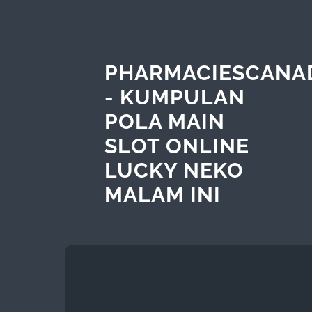
PHARMACIESCANA
- KUMPULAN
POLA MAIN
SLOT ONLINE
LUCKY NEKO
MALAM INI