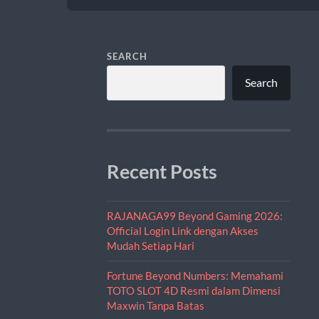
SEARCH
Search
Recent Posts
RAJANAGA99 Beyond Gaming 2026:
Official Login Link dengan Akses
Mudah Setiap Hari
Fortune Beyond Numbers: Memahami
TOTO SLOT 4D Resmi dalam Dimensi
Maxwin Tanpa Batas