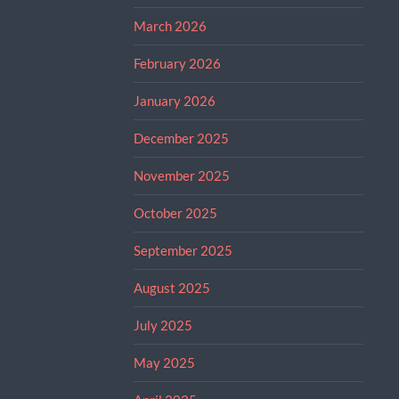
March 2026
February 2026
January 2026
December 2025
November 2025
October 2025
September 2025
August 2025
July 2025
May 2025