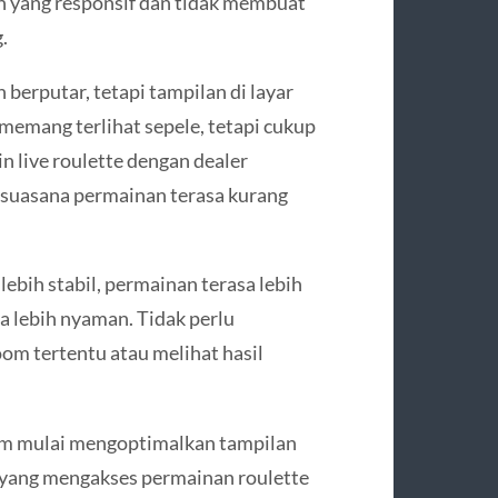
n yang responsif dan tidak membuat
.
 berputar, tetapi tampilan di layar
i memang terlihat sepele, tetapi cukup
 live roulette dengan dealer
 suasana permainan terasa kurang
 lebih stabil, permainan terasa lebih
ga lebih nyaman. Tidak perlu
om tertentu atau melihat hasil
orm mulai mengoptimalkan tampilan
 yang mengakses permainan roulette