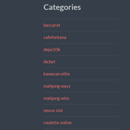
Categories
baccarat
cafefontana
depo10k
ibcbet
kawasan elite
mahjong ways
mahjong wins
nexus slot
roulette online