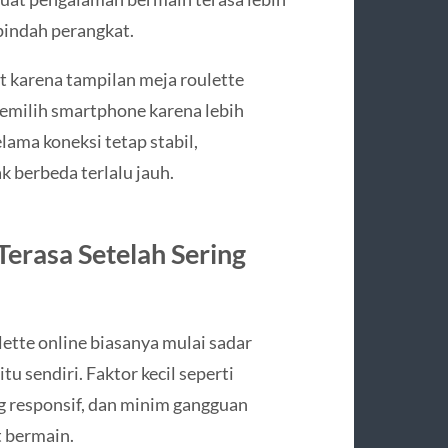
rpindah perangkat.
 karena tampilan meja roulette
memilih smartphone karena lebih
lama koneksi tetap stabil,
k berbeda terlalu jauh.
Terasa Setelah Sering
ette online biasanya mulai sadar
 sendiri. Faktor kecil seperti
g responsif, dan minim gangguan
 bermain.