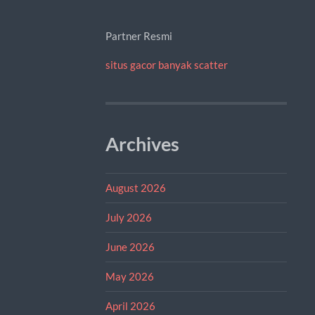
Partner Resmi
situs gacor banyak scatter
Archives
August 2026
July 2026
June 2026
May 2026
April 2026