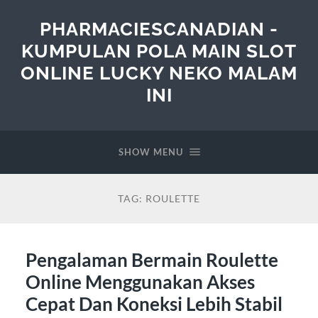
PHARMACIESCANADIAN -
KUMPULAN POLA MAIN SLOT
ONLINE LUCKY NEKO MALAM
INI
SHOW MENU
TAG:
ROULETTE
Pengalaman Bermain Roulette
Online Menggunakan Akses
Cepat Dan Koneksi Lebih Stabil