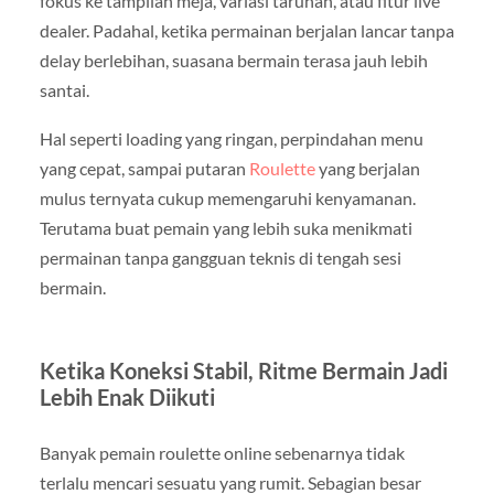
fokus ke tampilan meja, variasi taruhan, atau fitur live
dealer. Padahal, ketika permainan berjalan lancar tanpa
delay berlebihan, suasana bermain terasa jauh lebih
santai.
Hal seperti loading yang ringan, perpindahan menu
yang cepat, sampai putaran
Roulette
yang berjalan
mulus ternyata cukup memengaruhi kenyamanan.
Terutama buat pemain yang lebih suka menikmati
permainan tanpa gangguan teknis di tengah sesi
bermain.
Ketika Koneksi Stabil, Ritme Bermain Jadi
Lebih Enak Diikuti
Banyak pemain roulette online sebenarnya tidak
terlalu mencari sesuatu yang rumit. Sebagian besar