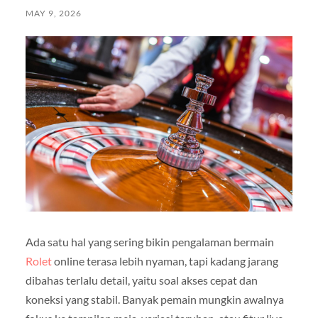
MAY 9, 2026
Ada satu hal yang sering bikin pengalaman bermain
Rolet
online terasa lebih nyaman, tapi kadang jarang
dibahas terlalu detail, yaitu soal akses cepat dan
koneksi yang stabil. Banyak pemain mungkin awalnya