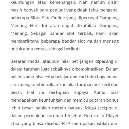
keuntungan atau kemenangan. Nah namun disini
masih banyak para penjudi yang tidak tahu mengenai
beberapa Situs Slot Online yang dipercayai Gampang
Menang Hari Ini atau dapat dikatakan Gampang
Menang. Sebagai bandar slot terbaik, kami akan
memberiktahu beberapa bandar slot mudah menang
untuk anda semua, sebagai berikut:
Besaran modal ataupun nilai bet jangan dipasang di
dalam taruhan juga sebaiknya dikombinasikan. Dalam
hal ini kamu bisa coba belajar dan cari tahu bagaimana
cara mengkombinasikan kan nilai taruhan bet kecil dan
besar. Hal ini bertujuan supaya Kamu bisa
mendapatkan keuntungan dan memicu putaran bonus
lebih besar bahkan meraih banyak Mega jackpot di
dalam permainan taruhan tersebut. Return To Player
atau yang biasa disebut RTP merupakan istilah dari