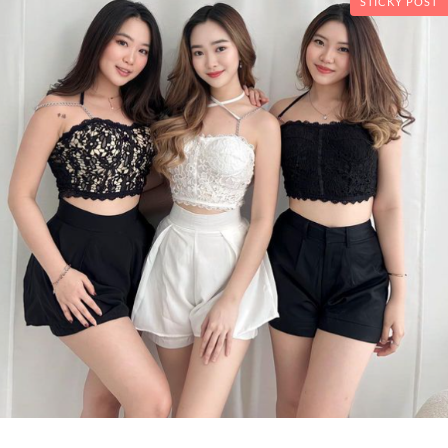
STICKY POST