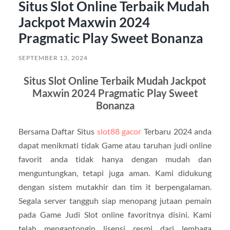
Situs Slot Online Terbaik Mudah
Jackpot Maxwin 2024
Pragmatic Play Sweet Bonanza
SEPTEMBER 13, 2024
Situs Slot Online Terbaik Mudah Jackpot
Maxwin 2024 Pragmatic Play Sweet
Bonanza
Bersama Daftar Situs
slot88 gacor
Terbaru 2024 anda
dapat menikmati tidak Game atau taruhan judi online
favorit anda tidak hanya dengan mudah dan
menguntungkan, tetapi juga aman. Kami didukung
dengan sistem mutakhir dan tim it berpengalaman.
Segala server tangguh siap menopang jutaan pemain
pada Game Judi Slot online favoritnya disini. Kami
telah mengantongin lisensi resmi dari lembaga