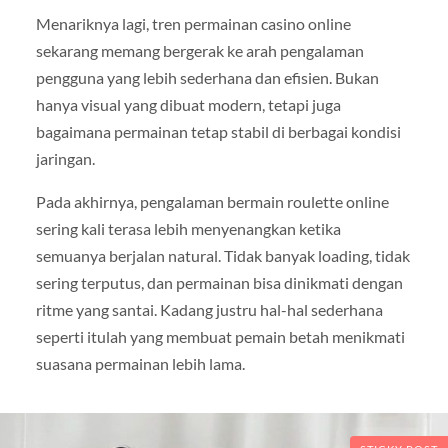
Menariknya lagi, tren permainan casino online
sekarang memang bergerak ke arah pengalaman
pengguna yang lebih sederhana dan efisien. Bukan
hanya visual yang dibuat modern, tetapi juga
bagaimana permainan tetap stabil di berbagai kondisi
jaringan.
Pada akhirnya, pengalaman bermain roulette online
sering kali terasa lebih menyenangkan ketika
semuanya berjalan natural. Tidak banyak loading, tidak
sering terputus, dan permainan bisa dinikmati dengan
ritme yang santai. Kadang justru hal-hal sederhana
seperti itulah yang membuat pemain betah menikmati
suasana permainan lebih lama.