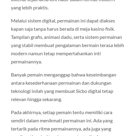
yang lebih praktis.
Melalui sistem digital, permainan ini dapat diakses
kapan saja tanpa harus berada di meja kasino fisik.
Tampilan grafis, animasi dadu, serta sistem permainan
yang stabil membuat pengalaman bermain terasa lebih
modern namun tetap mempertahankan inti
permainannya.
Banyak pemain menganggap bahwa keseimbangan
antara kesederhanaan permainan dan dukungan
teknologi inilah yang membuat Sicbo digital tetap
relevan hingga sekarang.
Pada akhirnya, setiap pemain tentu memiliki cara
sendiri dalam menikmati permainan ini. Ada yang
tertarik pada ritme permainannya, ada juga yang