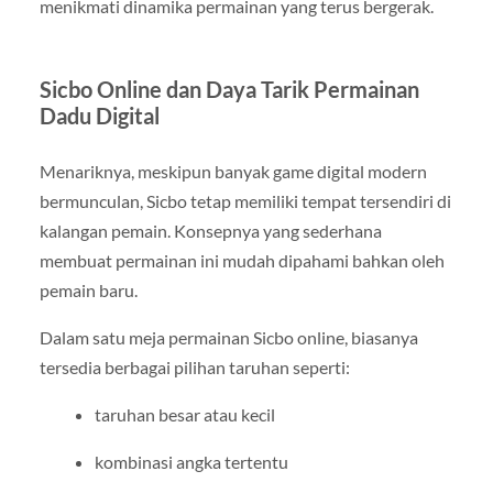
menikmati dinamika permainan yang terus bergerak.
Sicbo Online dan Daya Tarik Permainan
Dadu Digital
Menariknya, meskipun banyak game digital modern
bermunculan, Sicbo tetap memiliki tempat tersendiri di
kalangan pemain. Konsepnya yang sederhana
membuat permainan ini mudah dipahami bahkan oleh
pemain baru.
Dalam satu meja permainan Sicbo online, biasanya
tersedia berbagai pilihan taruhan seperti:
taruhan besar atau kecil
kombinasi angka tertentu