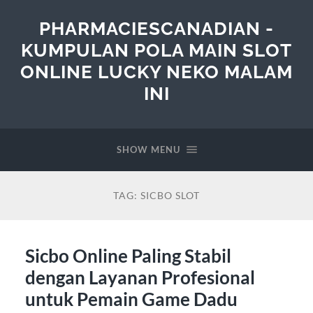
PHARMACIESCANADIAN -
KUMPULAN POLA MAIN SLOT
ONLINE LUCKY NEKO MALAM
INI
SHOW MENU
TAG:
SICBO SLOT
Sicbo Online Paling Stabil
dengan Layanan Profesional
untuk Pemain Game Dadu