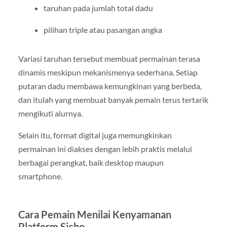
taruhan pada jumlah total dadu
pilihan triple atau pasangan angka
Variasi taruhan tersebut membuat permainan terasa
dinamis meskipun mekanismenya sederhana. Setiap
putaran dadu membawa kemungkinan yang berbeda,
dan itulah yang membuat banyak pemain terus tertarik
mengikuti alurnya.
Selain itu, format digital juga memungkinkan
permainan ini diakses dengan lebih praktis melalui
berbagai perangkat, baik desktop maupun
smartphone.
Cara Pemain Menilai Kenyamanan
Platform Sicbo