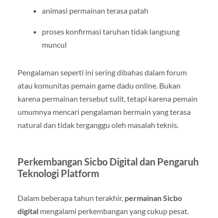
animasi permainan terasa patah
proses konfirmasi taruhan tidak langsung
muncul
Pengalaman seperti ini sering dibahas dalam forum
atau komunitas pemain game dadu online. Bukan
karena permainan tersebut sulit, tetapi karena pemain
umumnya mencari pengalaman bermain yang terasa
natural dan tidak terganggu oleh masalah teknis.
Perkembangan Sicbo Digital dan Pengaruh
Teknologi Platform
Dalam beberapa tahun terakhir,
permainan Sicbo
digital
mengalami perkembangan yang cukup pesat.