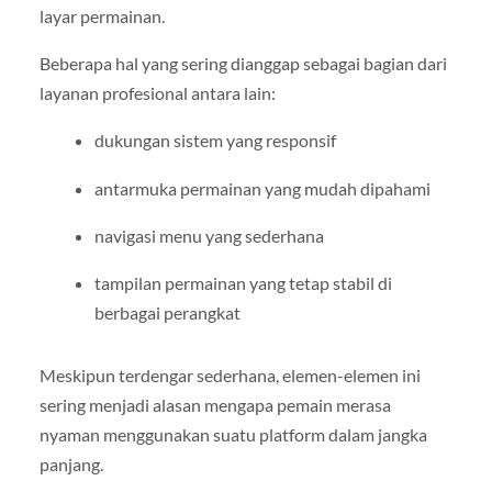
layar permainan.
Beberapa hal yang sering dianggap sebagai bagian dari
layanan profesional antara lain:
dukungan sistem yang responsif
antarmuka permainan yang mudah dipahami
navigasi menu yang sederhana
tampilan permainan yang tetap stabil di
berbagai perangkat
Meskipun terdengar sederhana, elemen-elemen ini
sering menjadi alasan mengapa pemain merasa
nyaman menggunakan suatu platform dalam jangka
panjang.