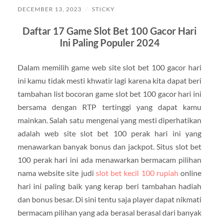
DECEMBER 13, 2023
/
STICKY
Daftar 17 Game Slot Bet 100 Gacor Hari
Ini Paling Populer 2024
Dalam memilih game web site slot bet 100 gacor hari
ini kamu tidak mesti khwatir lagi karena kita dapat beri
tambahan list bocoran game slot bet 100 gacor hari ini
bersama dengan RTP tertinggi yang dapat kamu
mainkan. Salah satu mengenai yang mesti diperhatikan
adalah web site slot bet 100 perak hari ini yang
menawarkan banyak bonus dan jackpot. Situs slot bet
100 perak hari ini ada menawarkan bermacam pilihan
nama website site judi
slot bet kecil 100 rupiah
online
hari ini paling baik yang kerap beri tambahan hadiah
dan bonus besar. Di sini tentu saja player dapat nikmati
bermacam pilihan yang ada berasal berasal dari banyak