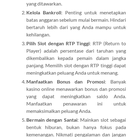
yang ditawarkan.
Kelola Bankroll
: Penting untuk menetapkan
batas anggaran sebelum mulai bermain. Hindari
bertaruh lebih dari yang Anda mampu untuk
kehilangan.
Pilih Slot dengan RTP Tinggi
: RTP (Return to
Player) adalah persentase dari taruhan yang
dikembalikan kepada pemain dalam jangka
panjang. Memilih slot dengan RTP tinggi dapat
meningkatkan peluang Anda untuk menang.
Manfaatkan Bonus dan Promosi
: Banyak
kasino online menawarkan bonus dan promosi
yang dapat meningkatkan saldo Anda.
Manfaatkan penawaran ini untuk
memaksimalkan peluang Anda.
Bermain dengan Santai
: Mainkan slot sebagai
bentuk hiburan, bukan hanya fokus pada
kemenangan. Nikmati pengalaman dan jangan