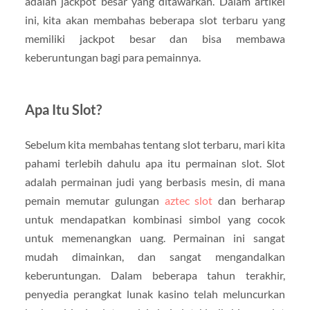
adalah jackpot besar yang ditawarkan. Dalam artikel
ini, kita akan membahas beberapa slot terbaru yang
memiliki jackpot besar dan bisa membawa
keberuntungan bagi para pemainnya.
Apa Itu Slot?
Sebelum kita membahas tentang slot terbaru, mari kita
pahami terlebih dahulu apa itu permainan slot. Slot
adalah permainan judi yang berbasis mesin, di mana
pemain memutar gulungan
aztec slot
dan berharap
untuk mendapatkan kombinasi simbol yang cocok
untuk memenangkan uang. Permainan ini sangat
mudah dimainkan, dan sangat mengandalkan
keberuntungan. Dalam beberapa tahun terakhir,
penyedia perangkat lunak kasino telah meluncurkan