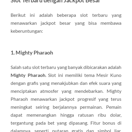
Berikut ini adalah beberapa slot terbaru yang
menawarkan jackpot besar yang bisa membawa
keberuntungan:
1.
Mighty Pharaoh
Salah satu slot terbaru yang banyak dibicarakan adalah
Mighty Pharaoh
. Slot ini memiliki tema Mesir Kuno
dengan grafis yang menakjubkan dan efek suara yang
menciptakan atmosfer yang mendebarkan. Mighty
Pharaoh menawarkan jackpot progresif yang terus
meningkat seiring berjalannya permainan. Pemain
dapat memenangkan hingga ratusan ribu dolar,
tergantung pada bet yang dipasang. Fitur bonus di
dalamnya, seperti putaran gratis dan simbol liar,