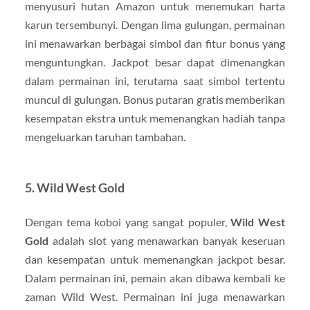
menyusuri hutan Amazon untuk menemukan harta
karun tersembunyi. Dengan lima gulungan, permainan
ini menawarkan berbagai simbol dan fitur bonus yang
menguntungkan. Jackpot besar dapat dimenangkan
dalam permainan ini, terutama saat simbol tertentu
muncul di gulungan. Bonus putaran gratis memberikan
kesempatan ekstra untuk memenangkan hadiah tanpa
mengeluarkan taruhan tambahan.
5.
Wild West Gold
Dengan tema koboi yang sangat populer,
Wild West
Gold
adalah slot yang menawarkan banyak keseruan
dan kesempatan untuk memenangkan jackpot besar.
Dalam permainan ini, pemain akan dibawa kembali ke
zaman Wild West. Permainan ini juga menawarkan