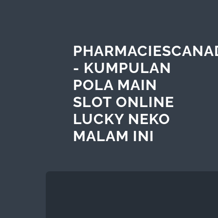
PHARMACIESCANA
- KUMPULAN
POLA MAIN
SLOT ONLINE
LUCKY NEKO
MALAM INI