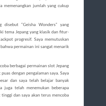
ya memenangkan jumlah yang cukup
g disebut “Geisha Wonders” yang
 tema Jepang yang klasik dan fitur-
n jackpot progresif. Saya memutuskan
 bahwa permainan ini sangat menarik
ncoba berbagai permainan slot Jepang
 puas dengan pengalaman saya. Saya
sar dan saya telah belajar banyak
aya juga telah menemukan beberapa
tinggi dan saya akan terus mencoba