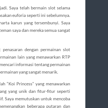
jadi. Saya telah bermain slot selama
sakan euforia seperti ini sebelumnya.
harta karun yang tersembunyi. Saya
-teman saya dan mereka semua sangat
at penasaran dengan permainan slot
permainan lain yang menawarkan RTP
i mencari informasi tentang permainan
ermainan yang sangat menarik.
lah “Koi Princess” yang menawarkan
g yang unik dan fitur-fitur seperti
resif. Saya memutuskan untuk mencoba
 memenangkan beberapa putaran dan