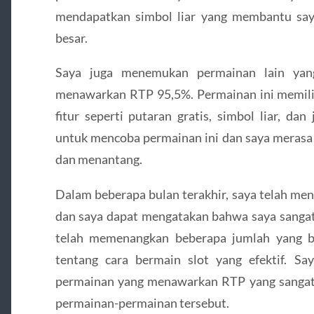
mendapatkan simbol liar yang membantu sa
besar.
Saya juga menemukan permainan lain yan
menawarkan RTP 95,5%. Permainan ini memiliki
fitur seperti putaran gratis, simbol liar, da
untuk mencoba permainan ini dan saya merasa
dan menantang.
Dalam beberapa bulan terakhir, saya telah me
dan saya dapat mengatakan bahwa saya sangat
telah memenangkan beberapa jumlah yang be
tentang cara bermain slot yang efektif. S
permainan yang menawarkan RTP yang sangat 
permainan-permainan tersebut.