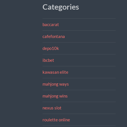
Categories
baccarat
cafefontana
depo10k
ibcbet
kawasan elite
mahjong ways
mahjong wins
nexus slot
roulette online