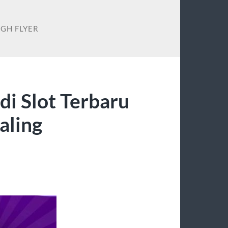
IGH FLYER
i Slot Terbaru
aling