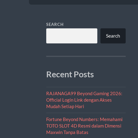
SEARCH
Search
Recent Posts
RAJANAGA99 Beyond Gaming 2026:
Official Login Link dengan Akses
Mudah Setiap Hari
Fortune Beyond Numbers: Memahami
TOTO SLOT 4D Resmi dalam Dimensi
Maxwin Tanpa Batas