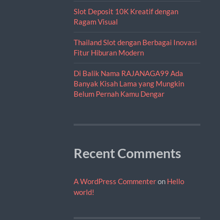
Slot Deposit 10K Kreatif dengan
Ragam Visual
Thailand Slot dengan Berbagai Inovasi
Fitur Hiburan Modern
Di Balik Nama RAJANAGA99 Ada
Banyak Kisah Lama yang Mungkin
Belum Pernah Kamu Dengar
Recent Comments
A WordPress Commenter
on
Hello
world!