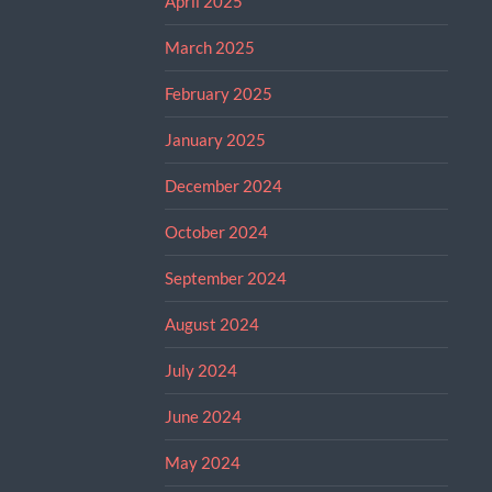
April 2025
March 2025
February 2025
January 2025
December 2024
October 2024
September 2024
August 2024
July 2024
June 2024
May 2024