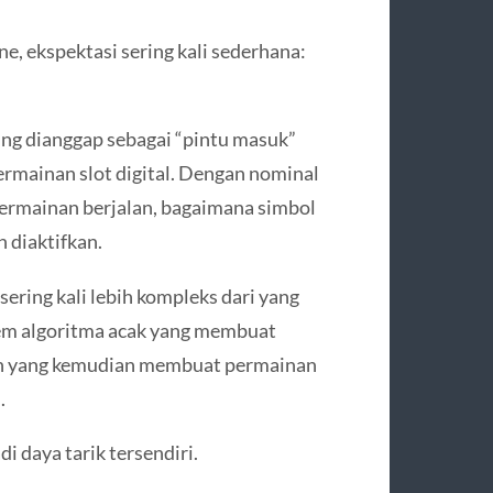
e, ekspektasi sering kali sederhana:
ing dianggap sebagai “pintu masuk”
rmainan slot digital. Dengan nominal
permainan berjalan, bagaimana simbol
n diaktifkan.
ring kali lebih kompleks dari yang
tem algoritma acak yang membuat
ilah yang kemudian membuat permainan
.
i daya tarik tersendiri.