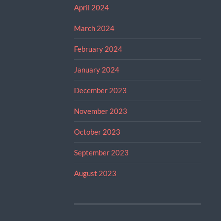
April 2024
March 2024
February 2024
January 2024
December 2023
November 2023
October 2023
September 2023
August 2023