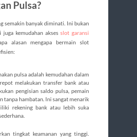
an Pulsa?
ng semakin banyak diminati. Ini bukan
pi juga kemudahan akses
slot garansi
rapa alasan mengapa bermain slot
fisien:
nakan pulsa adalah kemudahan dalam
-repot melakukan transfer bank atau
ukan pengisian saldo pulsa, pemain
n tanpa hambatan. Ini sangat menarik
iki rekening bank atau lebih suka
sederhana.
kan tingkat keamanan yang tinggi.