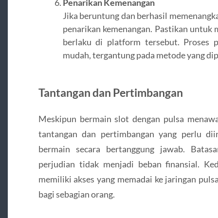
Penarikan Kemenangan
Jika beruntung dan berhasil memenangk
penarikan kemenangan. Pastikan untuk 
berlaku di platform tersebut. Proses 
mudah, tergantung pada metode yang dipi
Tantangan dan Pertimbangan
Meskipun bermain slot dengan pulsa menawa
tantangan dan pertimbangan yang perlu dii
bermain secara bertanggung jawab. Batasa
perjudian tidak menjadi beban finansial. Ke
memiliki akses yang memadai ke jaringan pulsa 
bagi sebagian orang.