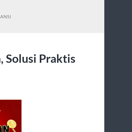
RANSI
, Solusi Praktis