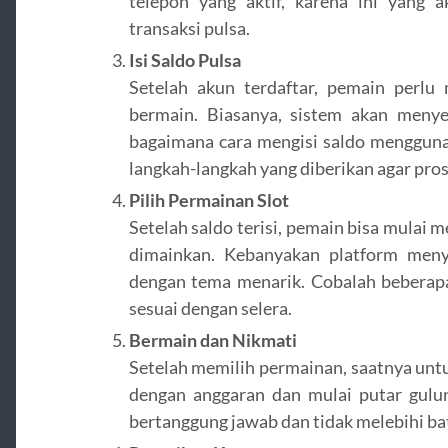
telepon yang aktif, karena ini yang a
transaksi pulsa.
Isi Saldo Pulsa
Setelah akun terdaftar, pemain perlu
bermain. Biasanya, sistem akan menyed
bagaimana cara mengisi saldo mengguna
langkah-langkah yang diberikan agar prose
Pilih Permainan Slot
Setelah saldo terisi, pemain bisa mulai m
dimainkan. Kebanyakan platform meny
dengan tema menarik. Cobalah beberap
sesuai dengan selera.
Bermain dan Nikmati
Setelah memilih permainan, saatnya untu
dengan anggaran dan mulai putar gulun
bertanggung jawab dan tidak melebihi b