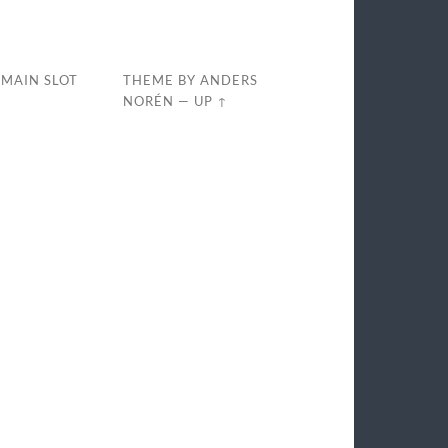
MAIN SLOT
THEME BY
ANDERS
NORÉN
—
UP ↑