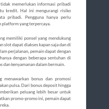
 tidak memerlukan informasi pribadi
tu kredit. Hal ini mengurangi risiko
ata pribadi. Pengguna hanya perlu
platform yang terpercaya.
orang memiliki ponsel yang mendukung
 slot dapat diakses kapan saja dan di
alam perjalanan, pemain dapat dengan
hanya dengan beberapa sentuhan di
itas dan kenyamanan dalam bermain.
ang menawarkan bonus dan promosi
kan pulsa. Dari bonus deposit hingga
emberikan peluang lebih besar untuk
kan promo-promo ini, pemain dapat
reka.