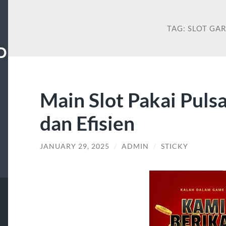
TAG:
SLOT GA
DIAN
Main Slot Pakai Pulsa
dan Efisien
JANUARY 29, 2025
/
ADMIN
/
STICKY