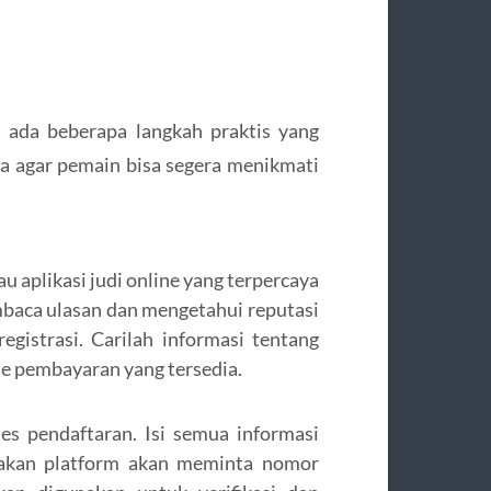
 ada beberapa langkah praktis yang
na agar pemain bisa segera menikmati
u aplikasi judi online yang terpercaya
mbaca ulasan dan mengetahui reputasi
gistrasi. Carilah informasi tentang
e pembayaran yang tersedia.
es pendaftaran. Isi semua informasi
yakan platform akan meminta nomor