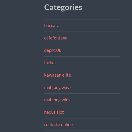
Categories
baccarat
cafefontana
depo10k
ibcbet
kawasan elite
mahjong ways
mahjong wins
nexus slot
roulette online