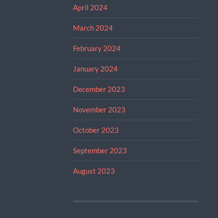
April 2024
March 2024
February 2024
January 2024
December 2023
November 2023
October 2023
September 2023
August 2023