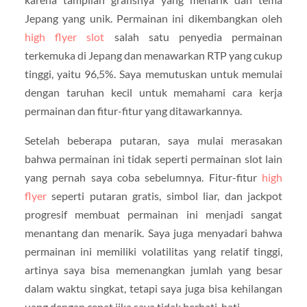
Jepang yang unik. Permainan ini dikembangkan oleh
high flyer slot
salah satu penyedia permainan
terkemuka di Jepang dan menawarkan RTP yang cukup
tinggi, yaitu 96,5%. Saya memutuskan untuk memulai
dengan taruhan kecil untuk memahami cara kerja
permainan dan fitur-fitur yang ditawarkannya.
Setelah beberapa putaran, saya mulai merasakan
bahwa permainan ini tidak seperti permainan slot lain
yang pernah saya coba sebelumnya. Fitur-fitur
high
flyer
seperti putaran gratis, simbol liar, dan jackpot
progresif membuat permainan ini menjadi sangat
menantang dan menarik. Saya juga menyadari bahwa
permainan ini memiliki volatilitas yang relatif tinggi,
artinya saya bisa memenangkan jumlah yang besar
dalam waktu singkat, tetapi saya juga bisa kehilangan
uang dengan cepat jika saya tidak berhati-hati.