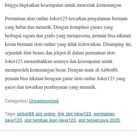
hingga tingkatkan kesempatan untuk mencetak kemenangan.
Permainan slots online Joker123 tawarkan pengalaman bermain
yang hebat dan menarik. Dengan kompilasi games yang
berbagai ragam dan grafis yang mempesona, pemain bisa nikmati
kesan bermain slots online yang tidak terlewatkan. Disamping itu,
sejumlah fitur bonus dan jekpot di dalam permainan slots
Joker123 menambahkan serunya dan kesempatan untuk
memperoleh kemenangan besar. Dengan main di Airbet88,
pemain bisa nikmati beragam game slots online Joker123 yang
gacor dan tawarkan pembayaran yang menarik.
Categories:
Uncategorized
Tags:
airbet88 slot online
,
link slot joker123
,
permainan
joker123
,
slot tembak ikan joker123
,
slot terpercaya 2025