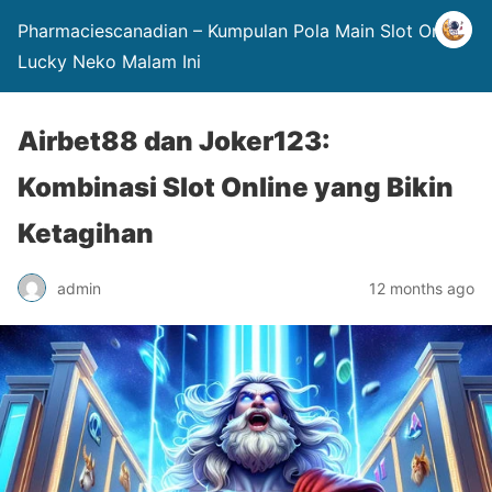
Pharmaciescanadian – Kumpulan Pola Main Slot Online
Lucky Neko Malam Ini
Airbet88 dan Joker123:
Kombinasi Slot Online yang Bikin
Ketagihan
admin
12 months ago