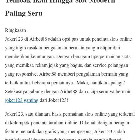
Paling Seru
Ringkasan
Joker123 di Airbet88 adalah opsi pas untuk pencinta slots online
yang ingin rasakan pengalaman bermain yang melipur dan
memberikan keuntungan. Dengan beragam tipe permainan slots
yang memikat, rekam jejak yang bagus, dan service pelanggan
yang responsive, Airbet88 memberi pengalaman bermain yang
terbaik untuk beberapa pemainnya . Maka, nantikan apalagi?
Selekasnya gabung dengan Airbet88 dan cicipi serunya bermain
joker123 gaming
dari Joker123!
Joker123, satu diantara basis permainan slots online yang terkenal
di kelompok pencinta taruhan online. Dikenali dengan beragam
feature menarik dan grafis yang mempesona, Joker123 sudah
menjadi opsi khusus untuk beberapa pemain untuk nikmati