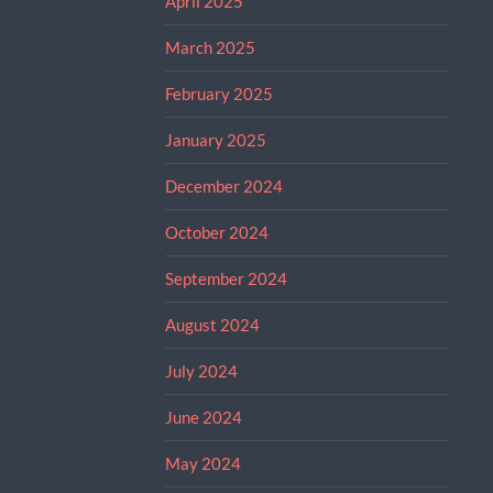
April 2025
March 2025
February 2025
January 2025
December 2024
October 2024
September 2024
August 2024
July 2024
June 2024
May 2024