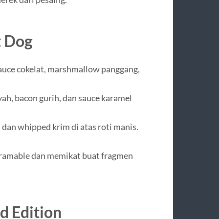
t Dog
auce cokelat, marshmallow panggang,
ah, bacon gurih, dan sauce karamel
, dan whipped krim di atas roti manis.
gramable dan memikat buat fragmen
d Edition