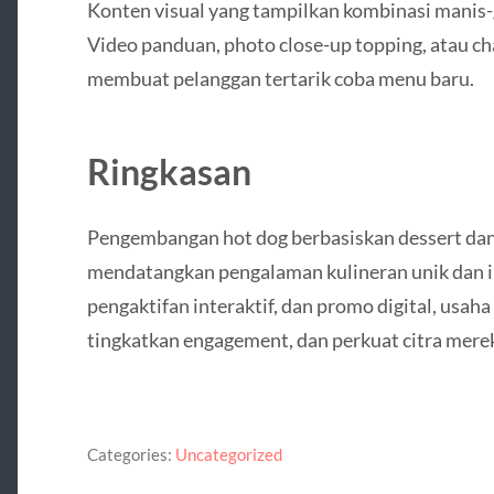
Konten visual yang tampilkan kombinasi manis-
Video panduan, photo close-up topping, atau cha
membuat pelanggan tertarik coba menu baru.
Ringkasan
Pengembangan hot dog berbasiskan dessert da
mendatangkan pengalaman kulineran unik dan i
pengaktifan interaktif, dan promo digital, usah
tingkatkan engagement, dan perkuat citra merek 
Categories:
Uncategorized