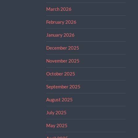
March 2026
February 2026
January 2026
December 2025
November 2025
October 2025
September 2025
August 2025
July 2025
May 2025