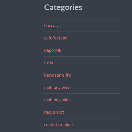
Categories
baccarat
cafefontana
depo10k
ibcbet
kawasan elite
mahjong ways
mahjong wins
nexus slot
roulette online