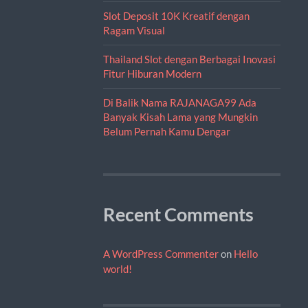
Slot Deposit 10K Kreatif dengan
Ragam Visual
Thailand Slot dengan Berbagai Inovasi
Fitur Hiburan Modern
Di Balik Nama RAJANAGA99 Ada
Banyak Kisah Lama yang Mungkin
Belum Pernah Kamu Dengar
Recent Comments
A WordPress Commenter
on
Hello
world!