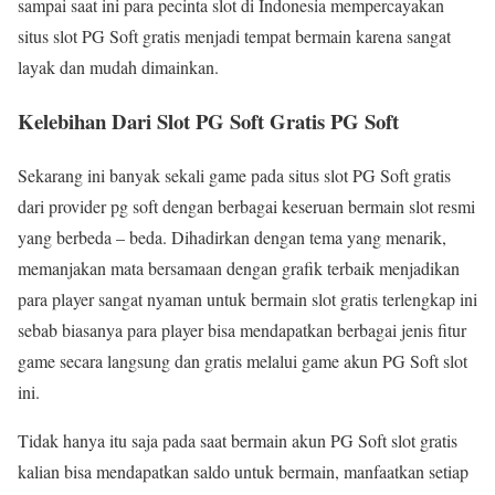
sampai saat ini para pecinta slot di Indonesia mempercayakan
situs slot PG Soft gratis menjadi tempat bermain karena sangat
layak dan mudah dimainkan.
Kelebihan Dari Slot PG Soft Gratis PG Soft
Sekarang ini banyak sekali game pada situs slot PG Soft gratis
dari provider pg soft dengan berbagai keseruan bermain slot resmi
yang berbeda – beda. Dihadirkan dengan tema yang menarik,
memanjakan mata bersamaan dengan grafik terbaik menjadikan
para player sangat nyaman untuk bermain slot gratis terlengkap ini
sebab biasanya para player bisa mendapatkan berbagai jenis fitur
game secara langsung dan gratis melalui game akun PG Soft slot
ini.
Tidak hanya itu saja pada saat bermain akun PG Soft slot gratis
kalian bisa mendapatkan saldo untuk bermain, manfaatkan setiap