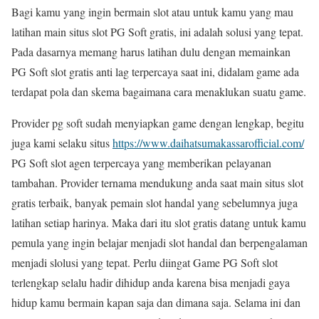
Bagi kamu yang ingin bermain slot atau untuk kamu yang mau
latihan main situs slot PG Soft gratis, ini adalah solusi yang tepat.
Pada dasarnya memang harus latihan dulu dengan memainkan
PG Soft slot gratis anti lag terpercaya saat ini, didalam game ada
terdapat pola dan skema bagaimana cara menaklukan suatu game.
Provider pg soft sudah menyiapkan game dengan lengkap, begitu
juga kami selaku situs
https://www.daihatsumakassarofficial.com/
PG Soft slot agen terpercaya yang memberikan pelayanan
tambahan. Provider ternama mendukung anda saat main situs slot
gratis terbaik, banyak pemain slot handal yang sebelumnya juga
latihan setiap harinya. Maka dari itu slot gratis datang untuk kamu
pemula yang ingin belajar menjadi slot handal dan berpengalaman
menjadi slolusi yang tepat. Perlu diingat Game PG Soft slot
terlengkap selalu hadir dihidup anda karena bisa menjadi gaya
hidup kamu bermain kapan saja dan dimana saja. Selama ini dan