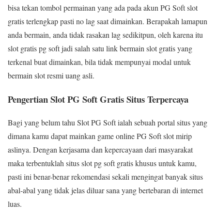
bisa tekan tombol permainan yang ada pada akun PG Soft slot
gratis terlengkap pasti no lag saat dimainkan. Berapakah lamapun
anda bermain, anda tidak rasakan lag sedikitpun, oleh karena itu
slot gratis pg soft jadi salah satu link bermain slot gratis yang
terkenal buat dimainkan, bila tidak mempunyai modal untuk
bermain slot resmi uang asli.
Pengertian Slot PG Soft Gratis Situs Terpercaya
Bagi yang belum tahu Slot PG Soft ialah sebuah portal situs yang
dimana kamu dapat mainkan game online PG Soft slot mirip
aslinya. Dengan kerjasama dan kepercayaan dari masyarakat
maka terbentuklah situs slot pg soft gratis khusus untuk kamu,
pasti ini benar-benar rekomendasi sekali mengingat banyak situs
abal-abal yang tidak jelas diluar sana yang bertebaran di internet
luas.