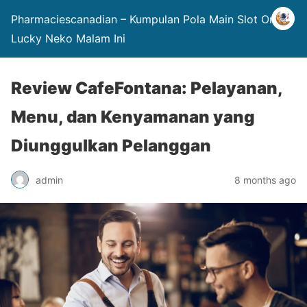
Pharmaciescanadian – Kumpulan Pola Main Slot Online
Lucky Neko Malam Ini
Review CafeFontana: Pelayanan,
Menu, dan Kenyamanan yang
Diunggulkan Pelanggan
admin
8 months ago