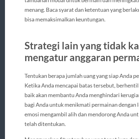
tambahan modal untuk bermain dan meningkat
menang. Baca syarat dan ketentuan yang berlak
bisa memaksimalkan keuntungan.
Strategi lain yang tidak k
mengatur anggaran perm
Tentukan berapa jumlah uang yang siap Anda p
Ketika Anda mencapai batas tersebut, berhenti
baik akan membantu Anda menghindari kerugi
bagi Anda untuk menikmati permainan dengan 
emosi mengambil alih dan mendorong Anda untu
telah ditentukan.