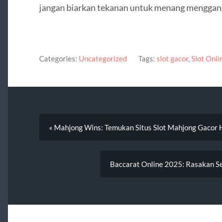
jangan biarkan tekanan untuk menang mengga
Categories:
Uncategorized
Tags:
slot gacor
,
Slot Onli
« Mahjong Wins: Temukan Situs Slot Mahjong Gacor H
Baccarat Online 2025: Rasakan Se