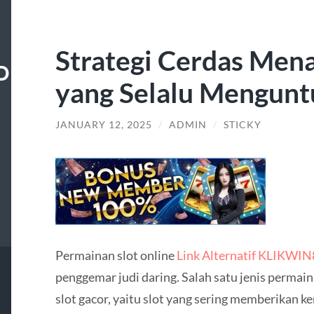
Strategi Cerdas Mena
DIAN
yang Selalu Mengunt
JANUARY 12, 2025
/
ADMIN
/
STICKY
Permainan slot online
Link Alternatif KLIKWIN
penggemar judi daring. Salah satu jenis permai
slot gacor, yaitu slot yang sering memberikan