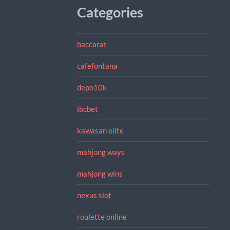
Categories
baccarat
cafefontana
depo10k
ibcbet
kawasan elite
mahjong ways
mahjong wins
nexus slot
roulette online