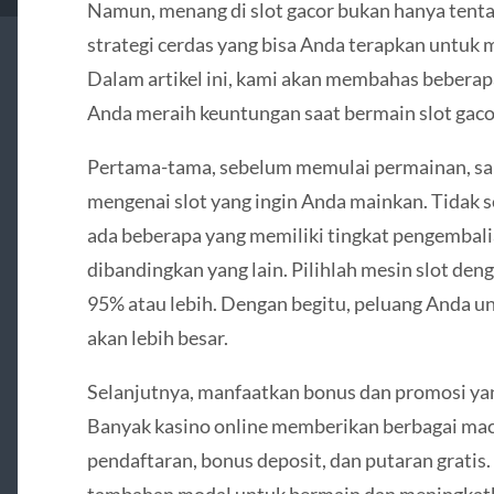
Namun, menang di slot gacor bukan hanya tent
strategi cerdas yang bisa Anda terapkan untu
Dalam artikel ini, kami akan membahas bebera
Anda meraih keuntungan saat bermain slot gaco
Pertama-tama, sebelum memulai permainan, san
mengenai slot yang ingin Anda mainkan. Tidak s
ada beberapa yang memiliki tingkat pengembalia
dibandingkan yang lain. Pilihlah mesin slot deng
95% atau lebih. Dengan begitu, peluang Anda 
akan lebih besar.
Selanjutnya, manfaatkan bonus dan promosi yang
Banyak kasino online memberikan berbagai mac
pendaftaran, bonus deposit, dan putaran gratis