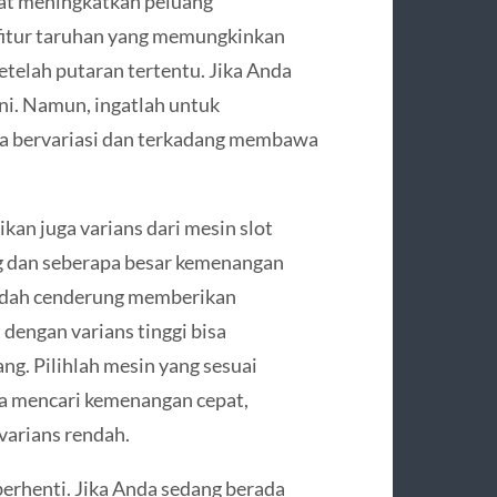
pat meningkatkan peluang
fitur taruhan yang memungkinkan
elah putaran tertentu. Jika Anda
ni. Namun, ingatlah untuk
sa bervariasi dan terkadang membawa
kan juga varians dari mesin slot
ng dan seberapa besar kemenangan
endah cenderung memberikan
 dengan varians tinggi bisa
ng. Pilihlah mesin yang sesuai
da mencari kemenangan cepat,
varians rendah.
erhenti. Jika Anda sedang berada