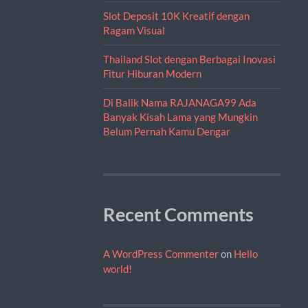
Slot Deposit 10K Kreatif dengan
Ragam Visual
Thailand Slot dengan Berbagai Inovasi
Fitur Hiburan Modern
Di Balik Nama RAJANAGA99 Ada
Banyak Kisah Lama yang Mungkin
Belum Pernah Kamu Dengar
Recent Comments
A WordPress Commenter
on
Hello
world!