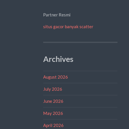
Partner Resmi
situs gacor banyak scatter
Archives
August 2026
July 2026
June 2026
May 2026
April 2026