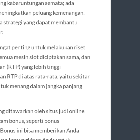
ang keberuntungan semata; ada
k meningkatkan peluang kemenangan.
pa strategi yang dapat membantu
r.
gat penting untuk melakukan riset
emua mesin slot diciptakan sama, dan
n (RTP) yang lebih tinggi
an RTP di atas rata-rata, yaitu sekitar
untuk menang dalam jangka panjang
 ditawarkan oleh situs judi online.
am bonus, seperti bonus
. Bonus ini bisa memberikan Anda