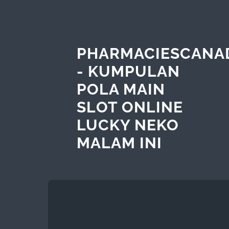
PHARMACIESCANA
- KUMPULAN
POLA MAIN
SLOT ONLINE
LUCKY NEKO
MALAM INI