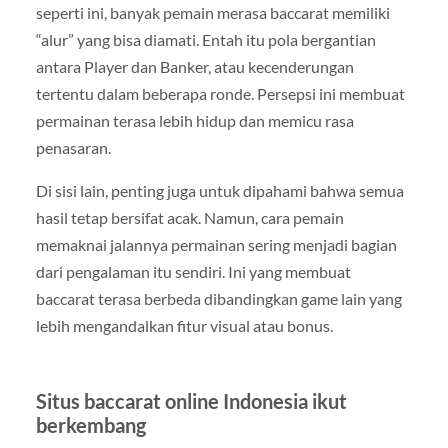
seperti ini, banyak pemain merasa baccarat memiliki
“alur” yang bisa diamati. Entah itu pola bergantian
antara Player dan Banker, atau kecenderungan
tertentu dalam beberapa ronde. Persepsi ini membuat
permainan terasa lebih hidup dan memicu rasa
penasaran.
Di sisi lain, penting juga untuk dipahami bahwa semua
hasil tetap bersifat acak. Namun, cara pemain
memaknai jalannya permainan sering menjadi bagian
dari pengalaman itu sendiri. Ini yang membuat
baccarat terasa berbeda dibandingkan game lain yang
lebih mengandalkan fitur visual atau bonus.
Situs baccarat online Indonesia ikut
berkembang