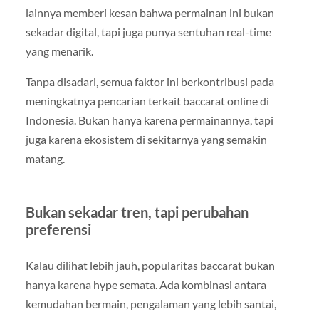
lainnya memberi kesan bahwa permainan ini bukan
sekadar digital, tapi juga punya sentuhan real-time
yang menarik.
Tanpa disadari, semua faktor ini berkontribusi pada
meningkatnya pencarian terkait baccarat online di
Indonesia. Bukan hanya karena permainannya, tapi
juga karena ekosistem di sekitarnya yang semakin
matang.
Bukan sekadar tren, tapi perubahan
preferensi
Kalau dilihat lebih jauh, popularitas baccarat bukan
hanya karena hype semata. Ada kombinasi antara
kemudahan bermain, pengalaman yang lebih santai,