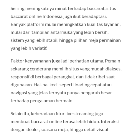
Seiring meningkatnya minat terhadap baccarat, situs
baccarat online Indonesia juga ikut beradaptasi.
Banyak platform mulai meningkatkan kualitas layanan,
mulai dari tampilan antarmuka yang lebih bersih,
sistem yang lebih stabil, hingga pilihan meja permainan
yang lebih variatif.
Faktor kenyamanan juga jadi perhatian utama. Pemain
sekarang cenderung memilih situs yang mudah diakses,
responsif di berbagai perangkat, dan tidak ribet saat
digunakan. Hal-hal kecil seperti loading cepat atau
navigasi yang jelas ternyata punya pengaruh besar
terhadap pengalaman bermain.
Selain itu, keberadaan fitur live streaming juga
membuat baccarat online terasa lebih hidup. Interaksi
dengan dealer, suasana meja, hingga detail visual