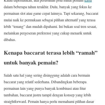
Kalau diperhatikan, ada perubahan pola minat pemain
kartu
dalam beberapa tahun terakhir. Dulu, banyak yang fokus ke
permainan slot atau game cepat lainnya. Tapi sekarang, baccarat
mulai naik ke permukaan sebagai pilihan alternatif yang terasa
lebih “tenang” dan mudah dipahami. Ini bukan soal tren sesaat,
melainkan pergeseran preferensi yang cukup menarik untuk
dibahas.
Kenapa baccarat terasa lebih “ramah”
untuk banyak pemain?
Salah satu hal yang sering disinggung adalah cara bermain
baccarat yang relatif sederhana. Dibandingkan beberapa
permainan lain yang punya banyak kombinasi atau fitur
tambahan, baccarat justru tampil dengan konsep yang lebih
straightforward. Pemain hanya perlu memahami pilihan dasar