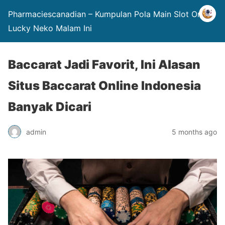
Pharmaciescanadian – Kumpulan Pola Main Slot Online
Lucky Neko Malam Ini
Baccarat Jadi Favorit, Ini Alasan
Situs Baccarat Online Indonesia
Banyak Dicari
admin
5 months ago