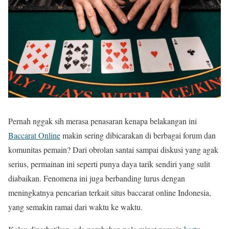
Pernah nggak sih merasa penasaran kenapa belakangan ini
Baccarat Online
makin sering dibicarakan di berbagai forum dan
komunitas pemain? Dari obrolan santai sampai diskusi yang agak
serius, permainan ini seperti punya daya tarik sendiri yang sulit
diabaikan. Fenomena ini juga berbanding lurus dengan
meningkatnya pencarian terkait situs baccarat online Indonesia,
yang semakin ramai dari waktu ke waktu.