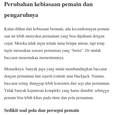
Perubahan kebiasaan pemain dan
pengaruhnya
Kalau dilihat dari kebiasaan bermain, ada kecenderungan pemain
saat ini lebih menyukai permainan yang bisa dipahami dengan
cepat. Mereka tidak ingin terlalu lama belajar aturan, tapi tetap
ingin merasakan sensasi permainan yang “berisi”. Di sinilah
baccarat menemukan momentumnya.
Menariknya, banyak juga yang mulai membandingkan baccarat
dengan permainan lain seperti roulette atau blackjack. Namun,
baccarat sering dianggap lebih konsisten dari segi alur permainan.
Tidak banyak keputusan kompleks yang harus diambil, sehingga
pemain bisa lebih fokus pada ritme dan pola permainan.
Sedikit soal pola dan persepsi pemain