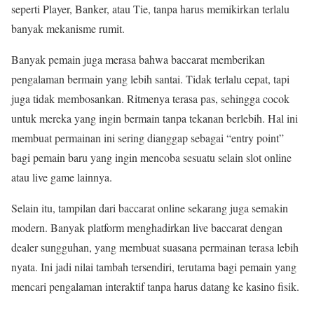
seperti Player, Banker, atau Tie, tanpa harus memikirkan terlalu
banyak mekanisme rumit.
Banyak pemain juga merasa bahwa baccarat memberikan
pengalaman bermain yang lebih santai. Tidak terlalu cepat, tapi
juga tidak membosankan. Ritmenya terasa pas, sehingga cocok
untuk mereka yang ingin bermain tanpa tekanan berlebih. Hal ini
membuat permainan ini sering dianggap sebagai “entry point”
bagi pemain baru yang ingin mencoba sesuatu selain slot online
atau live game lainnya.
Selain itu, tampilan dari baccarat online sekarang juga semakin
modern. Banyak platform menghadirkan live baccarat dengan
dealer sungguhan, yang membuat suasana permainan terasa lebih
nyata. Ini jadi nilai tambah tersendiri, terutama bagi pemain yang
mencari pengalaman interaktif tanpa harus datang ke kasino fisik.