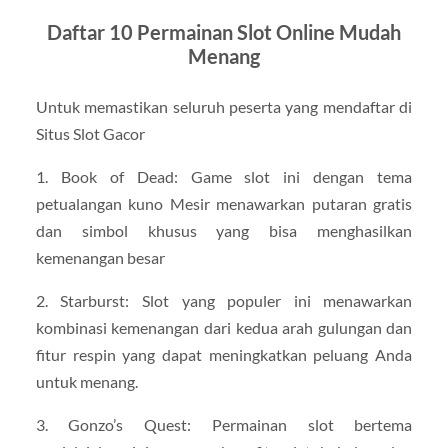
Daftar 10 Permainan Slot Online Mudah
Menang
Untuk memastikan seluruh peserta yang mendaftar di
Situs Slot Gacor
1. Book of Dead: Game slot ini dengan tema
petualangan kuno Mesir menawarkan putaran gratis
dan simbol khusus yang bisa menghasilkan
kemenangan besar
2. Starburst: Slot yang populer ini menawarkan
kombinasi kemenangan dari kedua arah gulungan dan
fitur respin yang dapat meningkatkan peluang Anda
untuk menang.
3. Gonzo’s Quest: Permainan slot bertema