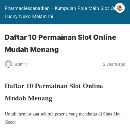
Pharmaciescanadian – Kumpulan Pola Main Slot Online
Lucky Neko Malam Ini
Daftar 10 Permainan Slot Online
Mudah Menang
admin
2 years ago
Daftar 10 Permainan Slot Online
Mudah Menang
Untuk memastikan seluruh peserta yang mendaftar di Situs Slot
Gacor