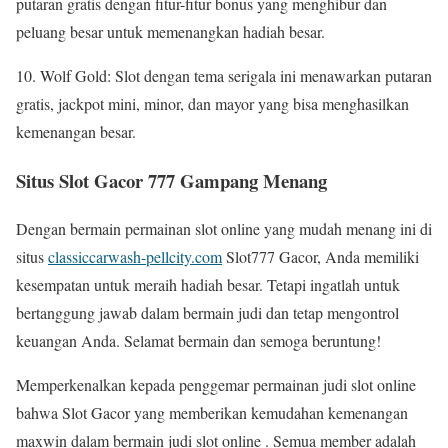
putaran gratis dengan fitur-fitur bonus yang menghibur dan
peluang besar untuk memenangkan hadiah besar.
10. Wolf Gold: Slot dengan tema serigala ini menawarkan putaran
gratis, jackpot mini, minor, dan mayor yang bisa menghasilkan
kemenangan besar.
Situs Slot Gacor 777 Gampang Menang
Dengan bermain permainan slot online yang mudah menang ini di
situs
classiccarwash-pellcity.com
Slot777 Gacor, Anda memiliki
kesempatan untuk meraih hadiah besar. Tetapi ingatlah untuk
bertanggung jawab dalam bermain judi dan tetap mengontrol
keuangan Anda. Selamat bermain dan semoga beruntung!
Memperkenalkan kepada penggemar permainan judi slot online
bahwa Slot Gacor yang memberikan kemudahan kemenangan
maxwin dalam bermain judi slot online . Semua member adalah